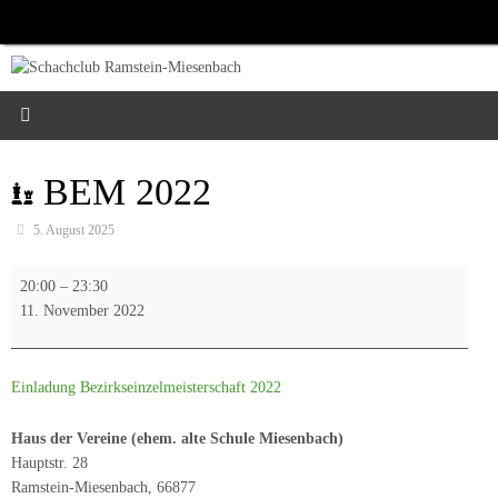
Zum
Inhalt
springen
BEM 2022
5. August 2025
BEM
20:00
–
23:30
2022
11. November 2022
Einladung Bezirkseinzelmeisterschaft 2022
Haus der Vereine (ehem. alte Schule Miesenbach)
Hauptstr. 28
Ramstein-Miesenbach
,
66877