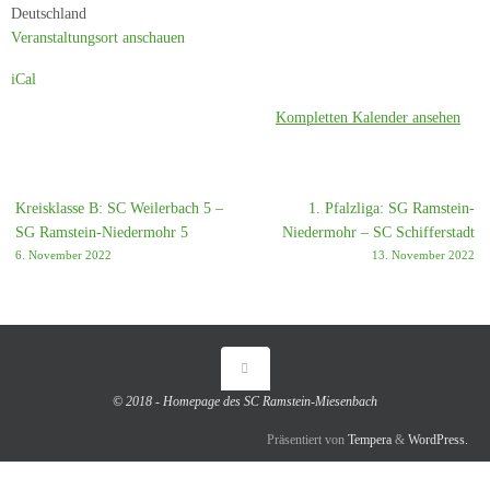
Deutschland
Veranstaltungsort anschauen
iCal
Kompletten Kalender ansehen
Kreisklasse B: SC Weilerbach 5 –
1. Pfalzliga: SG Ramstein-
SG Ramstein-Niedermohr 5
Niedermohr – SC Schifferstadt
6. November 2022
13. November 2022
© 2018 - Homepage des SC Ramstein-Miesenbach
Präsentiert von
Tempera
&
WordPress.