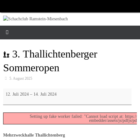
Zum
Inhalt
springen
3. Thallichtenberger
Sommeropen
5. August 2025
3.
12. Juli 2024
–
14. Juli 2024
Thallichtenberger
Sommeropen
Setting up fake worker failed: "Cannot load script at: https:/
embedder/assets/js/pdfjs/pdf
Mehrzweckhalle Thallichtenberg