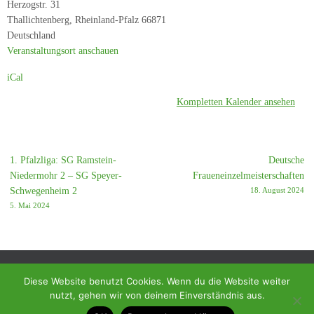
Herzogstr. 31
Thallichtenberg
,
Rheinland-Pfalz
66871
Deutschland
Veranstaltungsort anschauen
iCal
Kompletten Kalender ansehen
1. Pfalzliga: SG Ramstein-
Deutsche
Niedermohr 2 – SG Speyer-
Fraueneinzelmeisterschaften
Schwegenheim 2
18. August 2024
5. Mai 2024
Diese Website benutzt Cookies. Wenn du die Website weiter
nutzt, gehen wir von deinem Einverständnis aus.
© 2018 - Homepage des SC Ramstein-Miesenbach