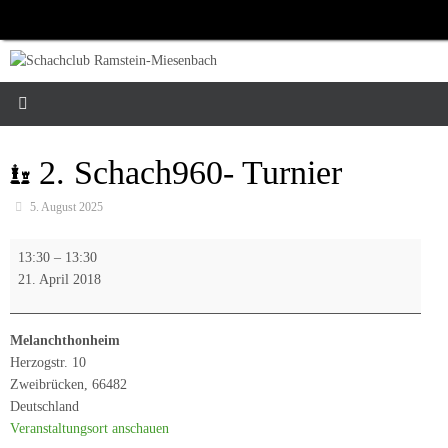
Zum
Inhalt
springen
2. Schach960- Turnier
5. August 2025
2.
13:30
–
13:30
Schach960-
21. April 2018
Turnier
Melanchthonheim
Herzogstr. 10
Zweibrücken
,
66482
Deutschland
Veranstaltungsort anschauen