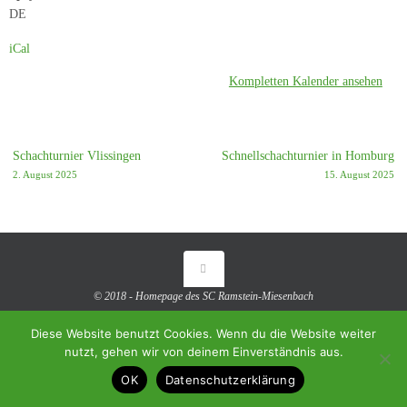
DE
iCal
Kompletten Kalender ansehen
Schachturnier Vlissingen
Schnellschachturnier in Homburg
2. August 2025
15. August 2025
© 2018 - Homepage des SC Ramstein-Miesenbach
Präsentiert von
Tempera
&
WordPress.
Diese Website benutzt Cookies. Wenn du die Website weiter
nutzt, gehen wir von deinem Einverständnis aus.
OK
Datenschutzerklärung