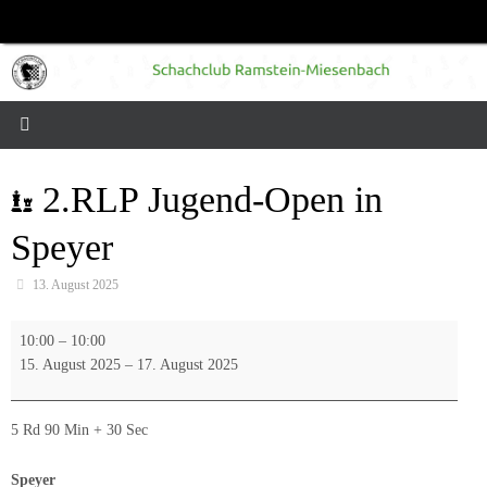
Zum
Inhalt
springen
2.RLP Jugend-Open in
Speyer
13. August 2025
2.RLP
10:00
–
10:00
Jugend-
15. August 2025
–
17. August 2025
Open
in
Speyer
5 Rd 90 Min + 30 Sec
Speyer