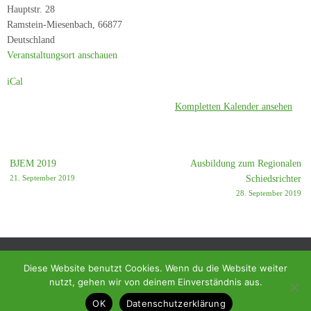
Miesenbach
Hauptstr. 28
2
Ramstein-Miesenbach
,
66877
-
Deutschland
SF
Veranstaltungsort anschauen
Birkenfeld
iCal
Kompletten Kalender ansehen
BJEM 2019
Ausbildung zum Regionalen
21. September 2019
Schiedsrichter
28. September 2019
Diese Website benutzt Cookies. Wenn du die Website weiter
nutzt, gehen wir von deinem Einverständnis aus.
© 2018 - Homepage des SC Ramstein-Miesenbach
OK
Datenschutzerklärung
Präsentiert von
Tempera
&
WordPress.