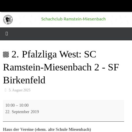
Zum
Inhalt
springen
2. Pfalzliga West: SC
Ramstein-Miesenbach 2 - SF
Birkenfeld
5. August 2025
2.
10:00
–
10:00
Pfalzliga
22. September 2019
West:
SC
Ramstein-
Haus der Vereine (ehem. alte Schule Miesenbach)