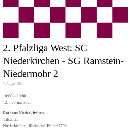
2. Pfalzliga West: SC
Niederkirchen - SG Ramstein-
Niedermohr 2
5. August 2025
2.
10:00
–
10:00
Pfalzliga
12. Februar 2023
West:
Rathaus Niederkirchen
SC
Talstr. 25
Niederkirchen
Niederkirchen
,
Rheinland-Pfalz
67700
-