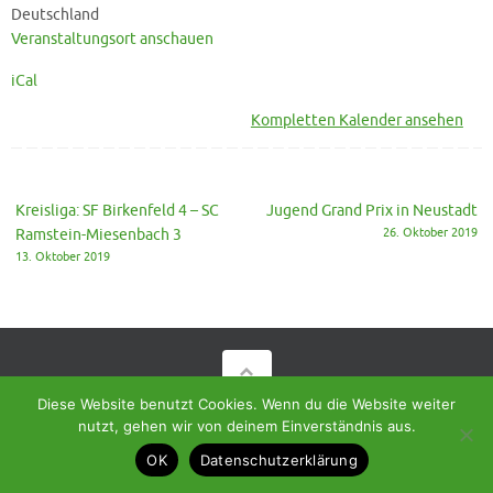
Ramstein-
Deutschland
Miesenbach
Veranstaltungsort anschauen
2
iCal
Kompletten Kalender ansehen
Kreisliga: SF Birkenfeld 4 – SC
Jugend Grand Prix in Neustadt
Ramstein-Miesenbach 3
26. Oktober 2019
13. Oktober 2019
Diese Website benutzt Cookies. Wenn du die Website weiter
© 2018 - Homepage des SC Ramstein-Miesenbach
nutzt, gehen wir von deinem Einverständnis aus.
Präsentiert von
Tempera
&
WordPress.
OK
Datenschutzerklärung