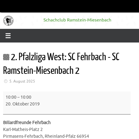
Zum
Inhalt
springen
2. Pfalzliga West: SC Fehrbach - SC
Ramstein-Miesenbach 2
5. August 2025
2.
10:00
–
10:00
Pfalzliga
20. Oktober 2019
West:
SC
Fehrbach
Billardfreunde Fehrbach
-
Karl-Matheis-Platz 2
SC
Pirmasens-Fehrbach
,
Rheinland-Pfalz
66954