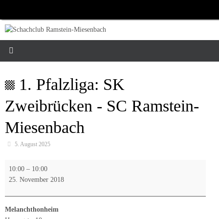
Zum
Inhalt
springen
1. Pfalzliga: SK
Zweibrücken - SC Ramstein-
Miesenbach
5. August 2025
1.
10:00
–
10:00
Pfalzliga:
25. November 2018
SK
Zweibrücken
-
Melanchthonheim
SC