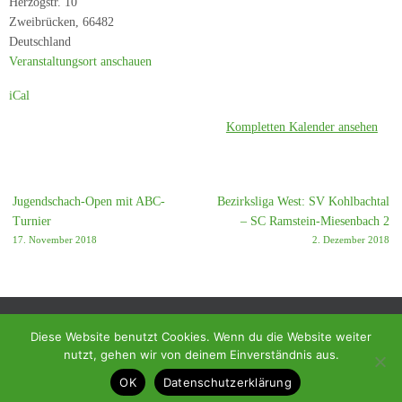
Herzogstr. 10
Ramstein-
Zweibrücken
,
66482
Miesenbach
Deutschland
Veranstaltungsort anschauen
iCal
Kompletten Kalender ansehen
Jugendschach-Open mit ABC-
Bezirksliga West: SV Kohlbachtal
Turnier
– SC Ramstein-Miesenbach 2
17. November 2018
2. Dezember 2018
Diese Website benutzt Cookies. Wenn du die Website weiter
nutzt, gehen wir von deinem Einverständnis aus.
© 2018 - Homepage des SC Ramstein-Miesenbach
OK
Datenschutzerklärung
Präsentiert von
Tempera
&
WordPress.