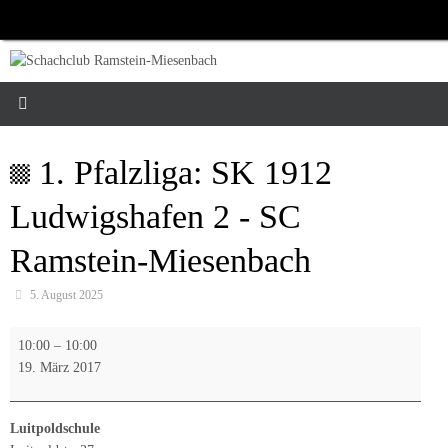
Zum
Inhalt
springen
1. Pfalzliga: SK 1912
Ludwigshafen 2 - SC
Ramstein-Miesenbach
5. August 2025
1.
10:00
–
10:00
Pfalzliga:
19. März 2017
SK
1912
Ludwigshafen
Luitpoldschule
2