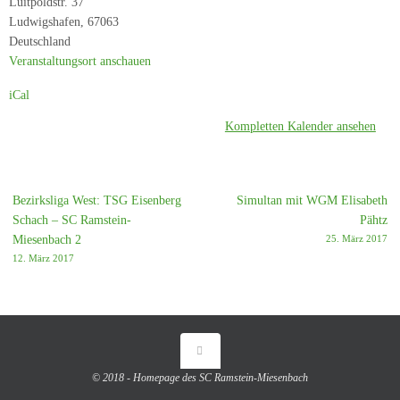
Luitpoldstr. 37
-
Ludwigshafen
,
67063
SC
Deutschland
Ramstein-
Veranstaltungsort anschauen
Miesenbach
iCal
Kompletten Kalender ansehen
Bezirksliga West: TSG Eisenberg
Simultan mit WGM Elisabeth
Schach – SC Ramstein-
Pähtz
Miesenbach 2
25. März 2017
12. März 2017
© 2018 - Homepage des SC Ramstein-Miesenbach