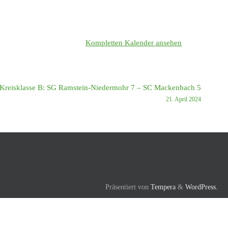
Kompletten Kalender ansehen
Kreisklasse B: SG Ramstein-Niedermohr 7 – SC Mackenbach 5
21. April 2024
Präsentiert von
Tempera
&
WordPress.