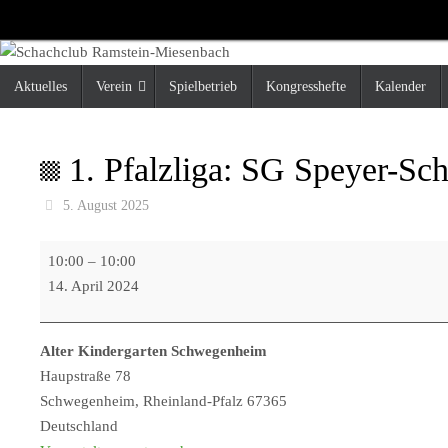
Zum
Inhalt
springen
Zum
Aktuelles
Verein
Spielbetrieb
Kongresshefte
Kalender
Inhalt
springen
1. Pfalzliga: SG Speyer-S
5. August 2025
1.
10:00
–
10:00
Pfalzliga:
14. April 2024
SG
Speyer-
Alter Kindergarten Schwegenheim
Schwegenheim
Haupstraße 78
2
Schwegenheim
,
Rheinland-Pfalz
67365
-
Deutschland
SG