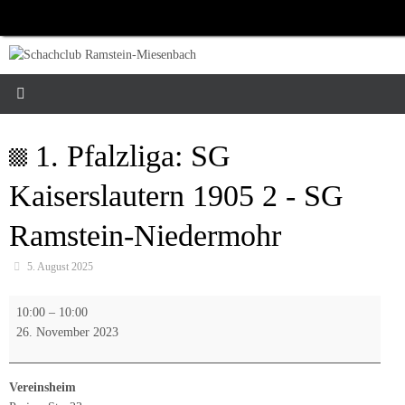
Zum
Inhalt
springen
1. Pfalzliga: SG
Kaiserslautern 1905 2 - SG
Ramstein-Niedermohr
5. August 2025
1.
10:00
–
10:00
Pfalzliga:
26. November 2023
SG
Kaiserslautern
1905
Vereinsheim
2