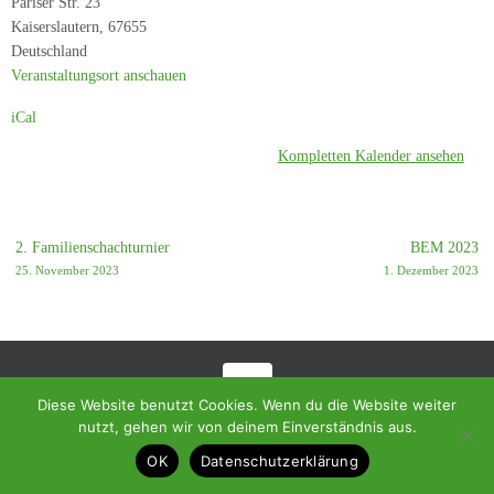
Pariser Str. 23
-
Kaiserslautern
,
67655
SG
Deutschland
Ramstein-
Veranstaltungsort anschauen
Niedermohr
iCal
Kompletten Kalender ansehen
2. Familienschachturnier
BEM 2023
25. November 2023
1. Dezember 2023
Diese Website benutzt Cookies. Wenn du die Website weiter
© 2018 - Homepage des SC Ramstein-Miesenbach
nutzt, gehen wir von deinem Einverständnis aus.
Präsentiert von
Tempera
&
WordPress.
OK
Datenschutzerklärung