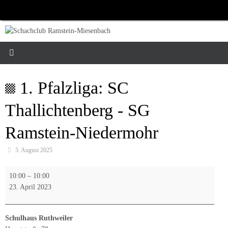
Zum
Inhalt
springen
1. Pfalzliga: SC
Thallichtenberg - SG
Ramstein-Niedermohr
5. August 2025
1.
10:00
–
10:00
Pfalzliga:
23. April 2023
SC
Thallichtenberg
-
Schulhaus Ruthweiler
SG