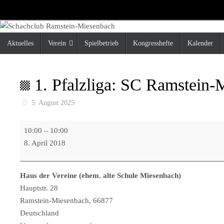
Zum
Inhalt
springen
Zum
Aktuelles
Verein
Spielbetrieb
Kongresshefte
Kalender
Inhalt
springen
1. Pfalzliga: SC Ramstein-M
5. August 2025
1.
10:00
–
10:00
Pfalzliga:
8. April 2018
SC
Ramstein-
Haus der Vereine (ehem. alte Schule Miesenbach)
Miesenbach
Hauptstr. 28
-
Ramstein-Miesenbach
,
66877
SC
Deutschland
Schifferstadt