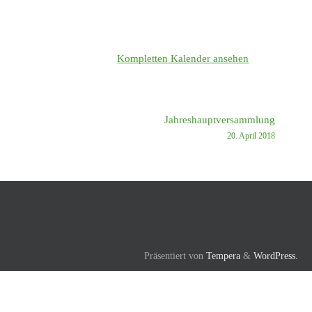
Kompletten Kalender ansehen
Jahreshauptversammlung
20. April 2018
Präsentiert von
Tempera
&
WordPress.