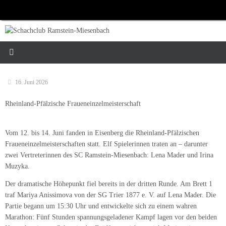
Zum
Inhalt
springen
16. Juni 2026
Rheinland-Pfälzische Fraueneinzelmeisterschaft
Vom 12. bis 14. Juni fanden in Eisenberg die Rheinland‑Pfälzischen
Fraueneinzelmeisterschaften statt. Elf Spielerinnen traten an – darunter
zwei Vertreterinnen des SC Ramstein‑Miesenbach: Lena Mader und Irina
Muzyka.
Der dramatische Höhepunkt fiel bereits in der dritten Runde. Am Brett 1
traf Mariya Anissimova von der SG Trier 1877 e. V. auf Lena Mader. Die
Partie begann um 15:30 Uhr und entwickelte sich zu einem wahren
Marathon: Fünf Stunden spannungsgeladener Kampf lagen vor den beiden