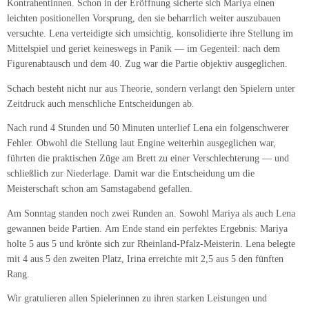
Kontrahentinnen. Schon in der Eröffnung sicherte sich Mariya einen
leichten positionellen Vorsprung, den sie beharrlich weiter auszubauen
versuchte. Lena verteidigte sich umsichtig, konsolidierte ihre Stellung im
Mittelspiel und geriet keineswegs in Panik — im Gegenteil: nach dem
Figurenabtausch und dem 40. Zug war die Partie objektiv ausgeglichen.
Schach besteht nicht nur aus Theorie, sondern verlangt den Spielern unter
Zeitdruck auch menschliche Entscheidungen ab.
Nach rund 4 Stunden und 50 Minuten unterlief Lena ein folgenschwerer
Fehler. Obwohl die Stellung laut Engine weiterhin ausgeglichen war,
führten die praktischen Züge am Brett zu einer Verschlechterung — und
schließlich zur Niederlage. Damit war die Entscheidung um die
Meisterschaft schon am Samstagabend gefallen.
Am Sonntag standen noch zwei Runden an. Sowohl Mariya als auch Lena
gewannen beide Partien. Am Ende stand ein perfektes Ergebnis: Mariya
holte 5 aus 5 und krönte sich zur Rheinland‑Pfalz‑Meisterin. Lena belegte
mit 4 aus 5 den zweiten Platz, Irina erreichte mit 2,5 aus 5 den fünften
Rang.
Wir gratulieren allen Spielerinnen zu ihren starken Leistungen und