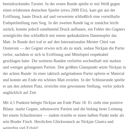
beeindruckendes Turnier. In der ersten Runde spielte er mit Weiß gegen
einen erfahrenen deutschen Spieler (etwa 2000 Elo), kam gut aus der
Eröffnung, baute Druck auf und verwertete schließlich eine vorteilhafte
Endspielstellung zum Sieg. In der zweiten Runde lag er zunächst leicht
zurück, konnte jedoch zunehmend Druck aufbauen, ein Fehler des Gegners
ermöglichte ihm schließlich mit einem spektakulären Damenopfer das
Matt. In Runde drei traf er auf den Internationalen Meister Chiel van
Oosterom — der Gegner erwies sich als zu stark, sodass Nickjan die Partie
verlor, nachdem er sich in Eröffnung und Mittelspiel respektabel
geschlagen hatte. Die weiteren Runden verliefen wechselhaft mit starken
und weniger gelungenen Partien. Den größten Glanzpunkt setzte Nickjan in
der achten Runde: In einer taktisch aufgeladenen Partie opferte er Material
und konnte am Ende ein schönes Matt erzielen. In der Schlussrunde spielte
er um den zehnten Platz, erreichte eine gewonnene Stellung, verlor jedoch
unglücklich auf Zeit.
Mit 4,5 Punkten belegte Nickjan am Ende Platz 18. Er zieht eine positive
Bilanz: starke Gegner, sehenswerte Partien und die bislang beste Leistung
bei einem Schachturnier — zudem erzielte er einen halben Punkt mehr als
sein Bruder Finch. Herzlichen Glückwunsch an Nickjan Glastra und
weiterhin viel Erfolg!