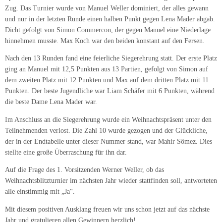
Zug. Das Turnier wurde von Manuel Weller dominiert, der alles gewann
und nur in der letzten Runde einen halben Punkt gegen Lena Mader abgab.
Dicht gefolgt von Simon Commercon, der gegen Manuel eine Niederlage
hinnehmen musste. Max Koch war den beiden konstant auf den Fersen.
Nach den 13 Runden fand eine feierliche Siegerehrung statt. Der erste Platz
ging an Manuel mit 12,5 Punkten aus 13 Partien, gefolgt von Simon auf
dem zweiten Platz mit 12 Punkten und Max auf dem dritten Platz mit 11
Punkten. Der beste Jugendliche war Liam Schäfer mit 6 Punkten, während
die beste Dame Lena Mader war.
Im Anschluss an die Siegerehrung wurde ein Weihnachtspräsent unter den
Teilnehmenden verlost. Die Zahl 10 wurde gezogen und der Glückliche,
der in der Endtabelle unter dieser Nummer stand, war Mahir Sömez. Dies
stellte eine große Überraschung für ihn dar.
Auf die Frage des 1. Vorsitzenden Werner Weller, ob das
Weihnachtsblitzturnier im nächsten Jahr wieder stattfinden soll, antworteten
alle einstimmig mit „Ja“.
Mit diesem positiven Ausklang freuen wir uns schon jetzt auf das nächste
Jahr und gratulieren allen Gewinnern herzlich!