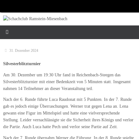
Zum
Inhalt
springen
31. Dezember 2024
Silvesterblitzturnier
Am 30. Dezember um 19:30 Uhr fand in Reichenbach-Steegen das
Silvesterblitzturnier mit einer Bedenkzeit von 5 Minuten statt. Insgesamt
nahmen 14 Teilnehmer an dieser Veranstaltung teil.
Nach der 6. Runde führte Luca Raudonat mit 5 Punkten. In der 7. Runde
gab es jedoch einige Überraschungen. Werner trat gegen Lena an. Lena
gewann eine Figur im Mittelspiel und hatte eine vielversprechende
Stellung. Leider vernachlässigte sie die Sicherheit ihres Königs und
verlor
die Partie. Auch Luca hatte Pech und verlor seine Partie auf Zeit.
Nach der 7. Runde übernahm Werner die Führung. In der 8. Runde spielte