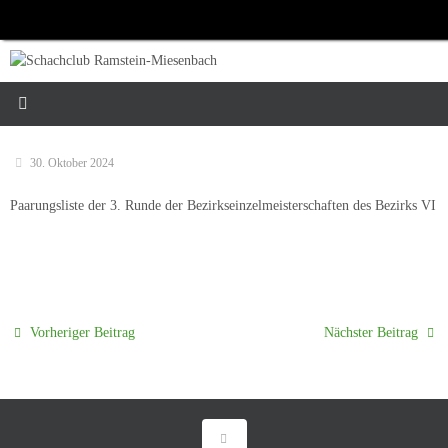
Zum
Inhalt
springen
30. Oktober 2024
Paarungsliste der 3. Runde der Bezirkseinzelmeisterschaften des Bezirks VI
Vorheriger Beitrag
Nächster Beitrag