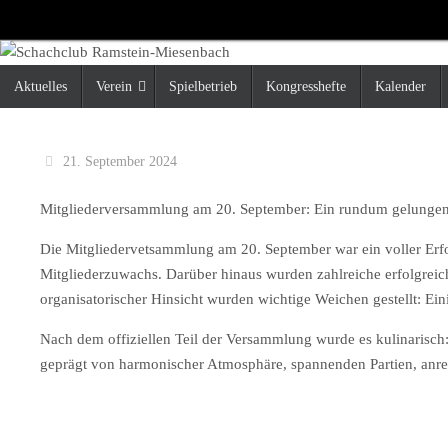
Zum
Inhalt
springen
Zum
Aktuelles
Verein
Spielbetrieb
Kongresshefte
Kalender
Inhalt
springen
21. September 2024
Mitgliederversammlung am 20. September: Ein rundum gelunge
Die Mitgliedervetsammlung am 20. September war ein voller Erfo
Mitgliederzuwachs. Darüber hinaus wurden zahlreiche erfolgreic
organisatorischer Hinsicht wurden wichtige Weichen gestellt: Ei
Nach dem offiziellen Teil der Versammlung wurde es kulinarisch
geprägt von harmonischer Atmosphäre, spannenden Partien, anr