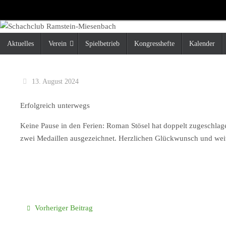
Zum
Inhalt
springen
Zum
Aktuelles
Verein
Spielbetrieb
Kongresshefte
Kalender
Inhalt
springen
13. August 2024
Erfolgreich unterwegs
Keine Pause in den Ferien: Roman Stösel hat doppelt zugeschla
zwei Medaillen ausgezeichnet. Herzlichen Glückwunsch und weit
Vorheriger Beitrag