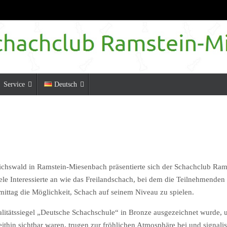
Service
Deutsch
ichswald in Ramstein-Miesenbach präsentierte sich der Schachclub Rams
le Interessierte an wie das Freilandschach, bei dem die Teilnehmenden 
mittag die Möglichkeit, Schach auf seinem Niveau zu spielen.
alitätssiegel „Deutsche Schachschule“ in Bronze ausgezeichnet wurde, u
ithin sichtbar waren, trugen zur fröhlichen Atmosphäre bei und signali