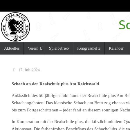
Zum
Inhalt
springen
Zum
Aktuelles
Verein
Spielbetrieb
Kongresshefte
Kalender
Inhalt
springen
17. Juli 2024
Schach an der Realschule plus Am Reichswald
Anlässlich des 50-jährigen Jubiläums der Realschule plus Am Re
Schachangeboten. Das klassische Schach am Brett zog ebenso vie
bis zum Fortgeschrittenen – jeder fand an diesem sonnigen Nach
In Kooperation mit der Realschule plus, die kürzlich mit dem Qu
Aktionstag. Die farbenfrohen Beachflags des Schachclubs, die we