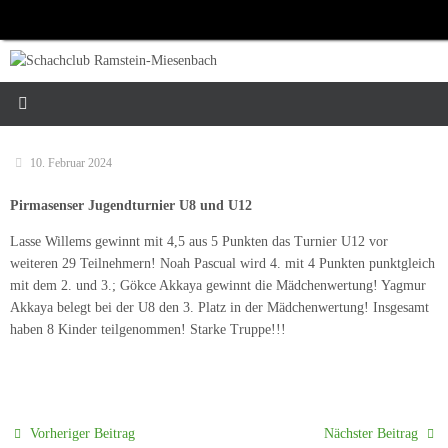
Zum
Inhalt
springen
10. Februar 2024
Pirmasenser Jugendturnier U8 und U12
Lasse Willems gewinnt mit 4,5 aus 5 Punkten das Turnier U12 vor
weiteren 29 Teilnehmern! Noah Pascual wird 4. mit 4 Punkten punktgleich
mit dem 2. und 3.; Gökce Akkaya gewinnt die Mädchenwertung! Yagmur
Akkaya belegt bei der U8 den 3. Platz in der Mädchenwertung! Insgesamt
haben 8 Kinder teilgenommen! Starke Truppe!!!
Vorheriger Beitrag
Nächster Beitrag