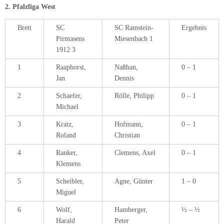
2. Pfalzliga West
Brett
SC
SC Ramstein-
Ergebnis
Pirmasens
Miesenbach 1
1912 3
1
Raaphorst,
Naßhan,
0 – 1
Jan
Dennis
2
Schaefer,
Rölle, Philipp
0 – 1
Michael
3
Kratz,
Hofmann,
0 – 1
Roland
Christian
4
Ranker,
Clemens, Axel
0 – 1
Klemens
5
Scheibler,
Agne, Günter
1 – 0
Miguel
6
Wolf,
Hamberger,
½ – ½
Harald
Peter