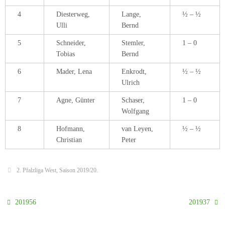
4
Diesterweg,
Lange,
½ – ½
Ulli
Bernd
5
Schneider,
Stemler,
1 – 0
Tobias
Bernd
6
Mader, Lena
Enkrodt,
½ – ½
Ulrich
7
Agne, Günter
Schaser,
1 – 0
Wolfgang
8
Hofmann,
van Leyen,
½ – ½
Christian
Peter
2. Pfalzliga West
,
Saison 2019/20
.
201956
201937