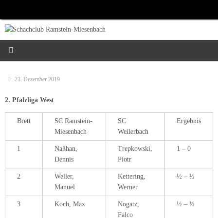
Zum
Inhalt
springen
23. Dezember 2019
2. Pfalzliga West
Brett
SC Ramstein-
SC
Ergebnis
Miesenbach
Weilerbach
1
Naßhan,
Trepkowski,
1 – 0
Dennis
Piotr
2
Weller,
Kettering,
½ – ½
Manuel
Werner
3
Koch, Max
Nogatz,
½ – ½
Falco