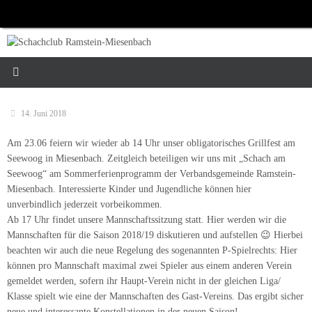
Zum
Inhalt
springen
14. Juni 2018
Am 23.06 feiern wir wieder ab 14 Uhr unser obligatorisches Grillfest am
Seewoog in Miesenbach. Zeitgleich beteiligen wir uns mit „Schach am
Seewoog“ am Sommerferienprogramm der Verbandsgemeinde Ramstein-
Miesenbach. Interessierte Kinder und Jugendliche können hier
unverbindlich jederzeit vorbeikommen.
Ab 17 Uhr findet unsere Mannschaftssitzung statt. Hier werden wir die
Mannschaften für die Saison 2018/19 diskutieren und aufstellen 😉 Hierbei
beachten wir auch die neue Regelung des sogenannten P-Spielrechts: Hier
können pro Mannschaft maximal zwei Spieler aus einem anderen Verein
gemeldet werden, sofern ihr Haupt-Verein nicht in der gleichen Liga/
Klasse spielt wie eine der Mannschaften des Gast-Vereins. Das ergibt sicher
neue und interessante Konstellationen in der neuen Saison!