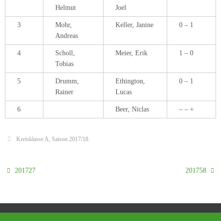
Helmut
Joel
3
Mohr,
Keller, Janine
0 – 1
Andreas
4
Scholl,
Meier, Erik
1 – 0
Tobias
5
Drumm,
Ethington,
0 – 1
Rainer
Lucas
6
Beer, Niclas
– – +
Kreisklasse A
,
Saison 2017/18
.
201727
201758