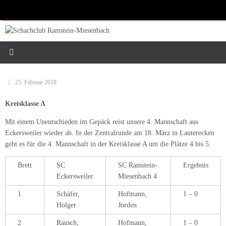
Zum
Inhalt
springen
25. Februar 2018
Kreisklasse A
Mit einem Unentschieden im Gepäck reist unsere 4. Mannschaft aus
Eckersweiler wieder ab. In der Zentralrunde am 18. März in Lauterecken
geht es für die 4. Mannschaft in der Kreisklasse A um die Plätze 4 bis 5.
Brett
SC
SC Ramstein-
Ergebnis
Eckersweiler
Miesenbach 4
1
Schäfer,
Hofmann,
1 – 0
Holger
Jorden
2
Rausch,
Hofmann,
1 – 0