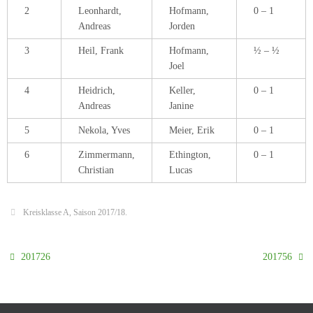
2
Leonhardt,
Hofmann,
0 – 1
Andreas
Jorden
3
Heil, Frank
Hofmann,
½ – ½
Joel
4
Heidrich,
Keller,
0 – 1
Andreas
Janine
5
Nekola, Yves
Meier, Erik
0 – 1
6
Zimmermann,
Ethington,
0 – 1
Christian
Lucas
Kreisklasse A
,
Saison 2017/18
.
201726
201756