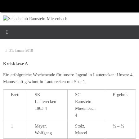
Zum
Inhalt
springen
21. Januar 2018
Kreisklasse A
Ein erfolgreiche Wochenende für unsere Jugend in Lauterecken: Unsere 4.
Mannschaft gewinnt in Lauterecken mit 5 zu 1.
Brett
SK
SC
Ergebnis
Lauterecken
Ramstein-
1963 4
Miesenbach
4
1
Meyer,
Stolz,
½ – ½
Wolfgang
Marcel