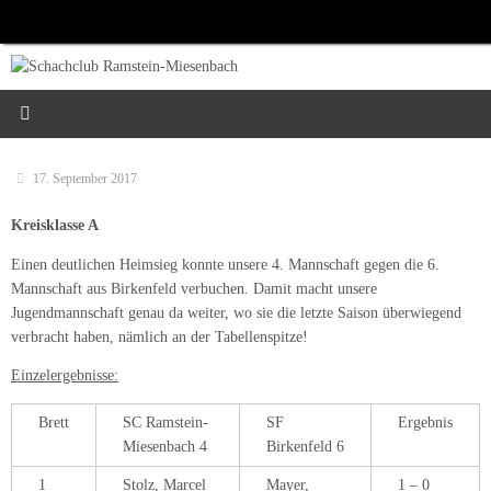
Zum
Inhalt
springen
17. September 2017
Kreisklasse A
Einen deutlichen Heimsieg konnte unsere 4. Mannschaft gegen die 6.
Mannschaft aus Birkenfeld verbuchen. Damit macht unsere
Jugendmannschaft genau da weiter, wo sie die letzte Saison überwiegend
verbracht haben, nämlich an der Tabellenspitze!
Einzelergebnisse:
Brett
SC Ramstein-
SF
Ergebnis
Miesenbach 4
Birkenfeld 6
1
Stolz, Marcel
Mayer,
1 – 0