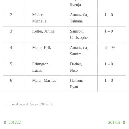
Svenja
2
Mader,
Amanzada,
1 – 0
Michelle
Tamana
3
Keller, Janine
Samson,
1 – 0
Christopher
4
Meier, Erik
Amanzada,
½ – ½
Samim
5
Ethington,
Dreher,
1 – 0
Lucas
Nico
6
Meier, Marlies
Hanson,
1 – 0
Ryan
Kreisklasse A
,
Saison 2017/18
.
201722
201752