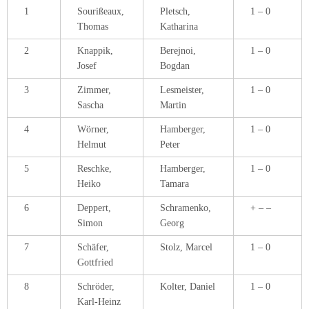
1
Sourißeaux,
Pletsch,
1 – 0
Thomas
Katharina
2
Knappik,
Berejnoi,
1 – 0
Josef
Bogdan
3
Zimmer,
Lesmeister,
1 – 0
Sascha
Martin
4
Wörner,
Hamberger,
1 – 0
Helmut
Peter
5
Reschke,
Hamberger,
1 – 0
Heiko
Tamara
6
Deppert,
Schramenko,
+ – –
Simon
Georg
7
Schäfer,
Stolz, Marcel
1 – 0
Gottfried
8
Schröder,
Kolter, Daniel
1 – 0
Karl-Heinz