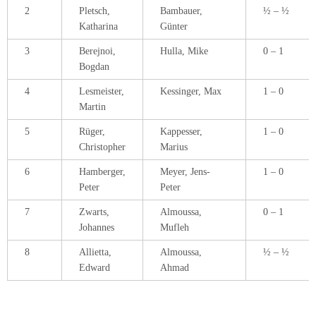
2
Pletsch,
Bambauer,
½ – ½
Katharina
Günter
3
Berejnoi,
Hulla, Mike
0 – 1
Bogdan
4
Lesmeister,
Kessinger, Max
1 – 0
Martin
5
Rüger,
Kappesser,
1 – 0
Christopher
Marius
6
Hamberger,
Meyer, Jens-
1 – 0
Peter
Peter
7
Zwarts,
Almoussa,
0 – 1
Johannes
Mufleh
8
Allietta,
Almoussa,
½ – ½
Edward
Ahmad