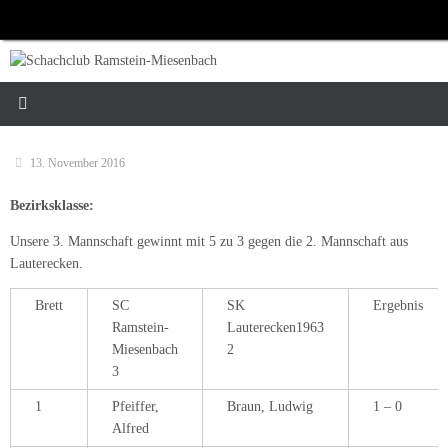
Zum
Inhalt
springen
13. November 2016
Bezirksklasse:
Unsere 3. Mannschaft gewinnt mit 5 zu 3 gegen die 2. Mannschaft aus
Lauterecken.
Brett
SC
SK
Ergebnis
Ramstein-
Lauterecken1963
Miesenbach
2
3
1
Pfeiffer,
Braun, Ludwig
1 – 0
Alfred