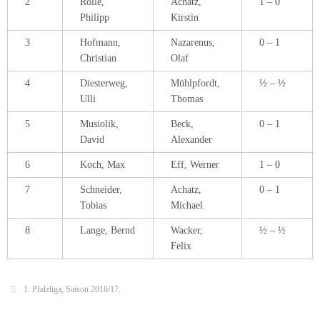
2
Rölle,
Achatz,
1 – 0
Philipp
Kirstin
3
Hofmann,
Nazarenus,
0 – 1
Christian
Olaf
4
Diesterweg,
Mühlpfordt,
½ – ½
Ulli
Thomas
5
Musiolik,
Beck,
0 – 1
David
Alexander
6
Koch, Max
Eff, Werner
1 – 0
7
Schneider,
Achatz,
0 – 1
Tobias
Michael
8
Lange, Bernd
Wacker,
½ – ½
Felix
1. Pfalzliga
,
Saison 2016/17
.