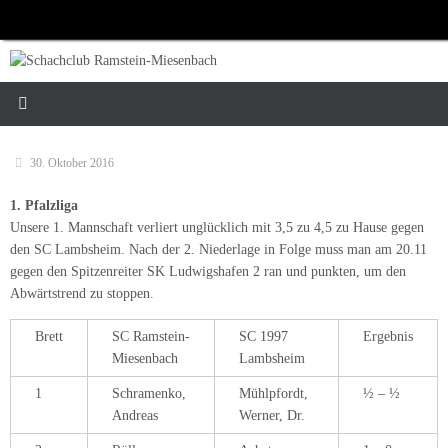
Zum
Inhalt
springen
30. Oktober 2016
1. Pfalzliga
Unsere 1. Mannschaft verliert unglücklich mit 3,5 zu 4,5 zu Hause gegen
den SC Lambsheim. Nach der 2. Niederlage in Folge muss man am 20.11
gegen den Spitzenreiter SK Ludwigshafen 2 ran und punkten, um den
Abwärtstrend zu stoppen.
Brett
SC Ramstein-
SC 1997
Ergebnis
Miesenbach
Lambsheim
1
Schramenko,
Mühlpfordt,
½ – ½
Andreas
Werner, Dr.