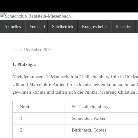
Zum
Inhalt
springen
Zum
Aktuelles
Verein
Spielbetrieb
Kongresshefte
Kalender
Inhalt
springen
8. Dezember 2015
1. Pfalzliga:
Nachdem unsere 1. Mannschaft in Thallichtenberg früh in Rückst
Ulli und Marcel ihre Partien für sich entscheiden konnten, befan
gewinnen konnte und teilten sich die Punkte, während Christian 
Brett
SC Thallichtenberg
1
Schneider, Volker
2
Burkhardt, Tobias