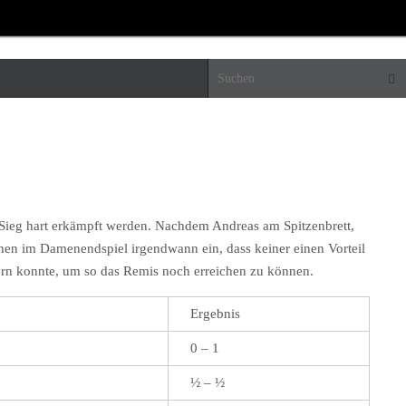
Suc
 Sieg hart erkämpft werden. Nachdem Andreas am Spitzenbrett,
sahen im Damenendspiel irgendwann ein, dass keiner einen Vorteil
fern konnte, um so das Remis noch erreichen zu können.
Ergebnis
0 – 1
½ – ½