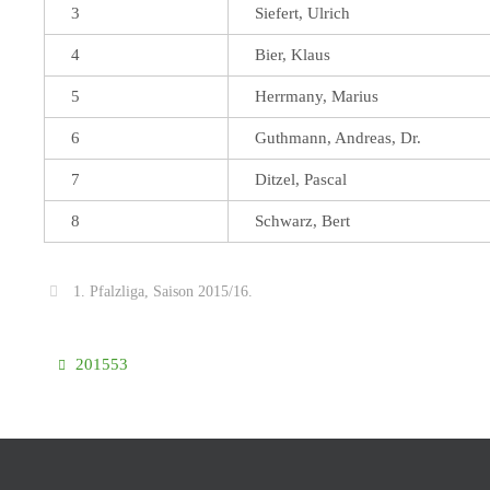
3
Siefert, Ulrich
4
Bier, Klaus
5
Herrmany, Marius
6
Guthmann, Andreas, Dr.
7
Ditzel, Pascal
8
Schwarz, Bert
1. Pfalzliga
,
Saison 2015/16
.
201553