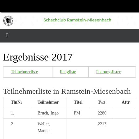
Zum
Inhalt
springen
Ergebnisse 2017
Teilnehmerliste
Rangliste
Paarungslisten
Teilnehmerliste in Ramstein-Miesenbach
TlnNr
Teilnehmer
Titel
Twz
Attr
1.
Bruch, Ingo
FM
2280
2.
Weller,
2213
Manuel