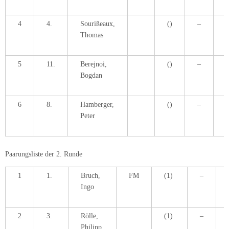
4
4.
Sourißeaux,
()
–
1
Thomas
5
11.
Berejnoi,
()
–
5
Bogdan
6
8.
Hamberger,
()
–
1
Peter
Paarungsliste der 2. Runde
1
1.
Bruch,
FM
(1)
–
Ingo
2
3.
Rölle,
(1)
–
Philipp