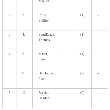
Manuel
2
3.
Rölle,
(1)
–
Philipp
3
4.
Sourißeaux,
(1)
–
Thomas
4
6.
Mader,
(1)
–
Lena
5
8.
Hamberger,
(½)
–
Peter
6
11.
Berejnoi,
(0)
–
Bogdan