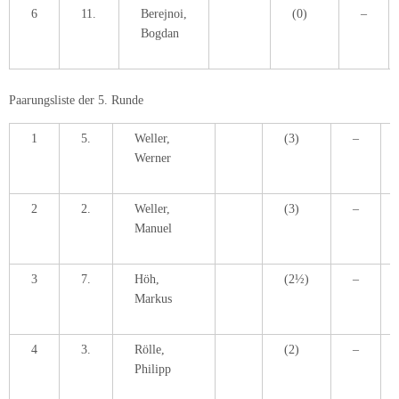
6
11.
Berejnoi,
(0)
–
Bogdan
Paarungsliste der 5. Runde
1
5.
Weller,
(3)
–
Werner
2
2.
Weller,
(3)
–
Manuel
3
7.
Höh,
(2½)
–
Markus
4
3.
Rölle,
(2)
–
Philipp