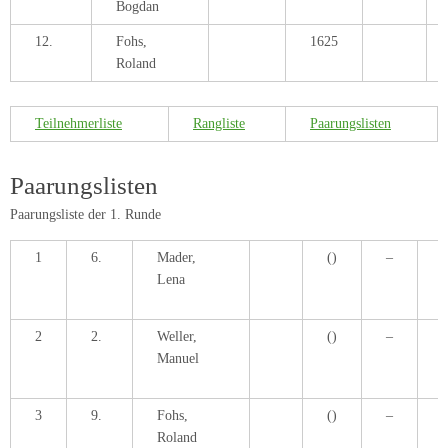
Bogdan
12.
Fohs,
1625
Roland
Teilnehmerliste
Rangliste
Paarungslisten
Paarungslisten
Paarungsliste der 1. Runde
1
6.
Mader,
()
–
1
Lena
2
2.
Weller,
()
–
7
Manuel
3
9.
Fohs,
()
–
3
Roland