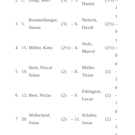
2
2.
Haag, Marc
(3)
–
3.
(3½)
–
Daniel
1
1
Rommelfanger,
Neitsch,
3
5.
(3)
–
6.
(2½)
–
Simon
David
0
1
Stolz,
4
15.
Müller, Kimi
(2½)
–
4.
(2½)
–
Marcel
0
0
Stolz, Pascal
Müller,
5
19.
(2)
–
8.
(2)
–
Julian
Tizian
1
0
Ethington,
6
13.
Beer, Niclas
(2)
–
9.
(2)
–
Lucas
1
0
Wollscheid,
Schäfer,
7
20.
(2)
–
11.
(2)
–
Jonas
Jonas
1