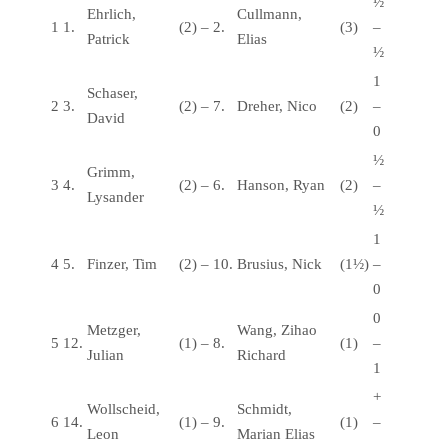
½
Ehrlich,
Cullmann,
1
1.
(2)
–
2.
(3)
–
Patrick
Elias
½
1
Schaser,
2
3.
(2)
–
7.
Dreher, Nico
(2)
–
David
0
½
Grimm,
3
4.
(2)
–
6.
Hanson, Ryan
(2)
–
Lysander
½
1
4
5.
Finzer, Tim
(2)
–
10.
Brusius, Nick
(1½)
–
0
0
Metzger,
Wang, Zihao
5
12.
(1)
–
8.
(1)
–
Julian
Richard
1
+
Wollscheid,
Schmidt,
6
14.
(1)
–
9.
(1)
–
Leon
Marian Elias
–