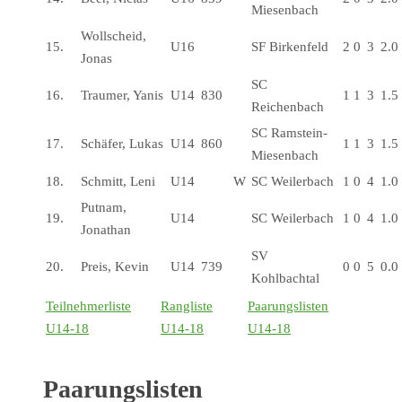
Miesenbach
Wollscheid,
15.
U16
SF Birkenfeld
2
0
3
2.0
Jonas
SC
16.
Traumer, Yanis
U14
830
1
1
3
1.5
Reichenbach
SC Ramstein-
17.
Schäfer, Lukas
U14
860
1
1
3
1.5
Miesenbach
18.
Schmitt, Leni
U14
W
SC Weilerbach
1
0
4
1.0
Putnam,
19.
U14
SC Weilerbach
1
0
4
1.0
Jonathan
SV
20.
Preis, Kevin
U14
739
0
0
5
0.0
Kohlbachtal
Teilnehmerliste
Rangliste
Paarungslisten
U14-18
U14-18
U14-18
Paarungslisten