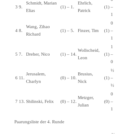
Schmidt, Marian
Ehrlich,
3
9.
(1)
–
1.
(1)
–
Elias
Patrick
1
0
Wang, Zihao
4
8.
(1)
–
5.
Finzer, Tim
(1)
–
Richard
1
1
Wollscheid,
5
7.
Dreher, Nico
(1)
–
14.
(1)
–
Leon
0
½
Jerusalem,
Brusius,
6
11.
(0)
–
10.
(1)
–
Charlyn
Nick
½
0
Metzger,
7
13.
Shilinski, Felix
(0)
–
12.
(0)
–
Julian
1
Paarungsliste der 4. Runde