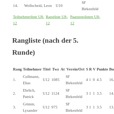
SF
14.
Wollscheid, Leon
U10
Birkenfeld
Teilnehmerliste U8-
Rangliste U8-
Paarungslisten U8-
12
12
12
Rangliste (nach der 5.
Runde)
Rang
Teilnehmer
Titel
Twz
At
Verein/Ort
S
R
V
Punkte
Bu
Cullmann,
SF
1.
U12
1085
4
1
0
4.5
16
Elias
Birkenfeld
Ehrlich,
SF
2.
U12
1124
3
1
1
3.5
14
Patrick
Birkenfeld
Grimm,
SF
3.
U12
975
3
1
1
3.5
13
Lysander
Birkenfeld