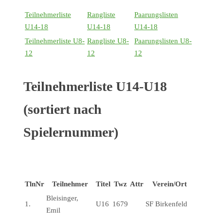
Teilnehmerliste
Rangliste
Paarungslisten
U14-18
U14-18
U14-18
Teilnehmerliste U8-
Rangliste U8-
Paarungslisten U8-
12
12
12
Teilnehmerliste U14-U18
(sortiert nach
Spielernummer)
TlnNr
Teilnehmer
Titel
Twz
Attr
Verein/Ort
Bleisinger,
1.
U16
1679
SF Birkenfeld
Emil