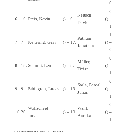
0
0
Neitsch,
6
16.
Preis, Kevin
()
–
6.
()
–
David
1
1
Putnam,
7
7.
Kettering, Gary
()
–
17.
()
–
Jonathan
0
0
Müller,
8
18.
Schmitt, Leni
()
–
8.
()
–
Tizian
1
0
Stolz, Pascal
9
9.
Ethington, Lucas
()
–
19.
()
–
Julian
1
0
Wollscheid,
Wahl,
10
20.
()
–
10.
()
–
Jonas
Annika
1