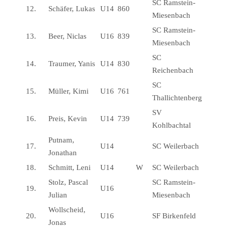
SC Ramstein-
12.
Schäfer, Lukas
U14
860
Miesenbach
SC Ramstein-
13.
Beer, Niclas
U16
839
Miesenbach
SC
14.
Traumer, Yanis
U14
830
Reichenbach
SC
15.
Müller, Kimi
U16
761
Thallichtenberg
SV
16.
Preis, Kevin
U14
739
Kohlbachtal
Putnam,
17.
U14
SC Weilerbach
Jonathan
18.
Schmitt, Leni
U14
W
SC Weilerbach
Stolz, Pascal
SC Ramstein-
19.
U16
Julian
Miesenbach
Wollscheid,
20.
U16
SF Birkenfeld
Jonas