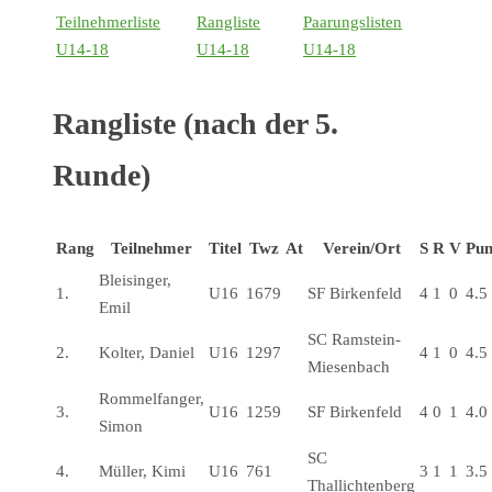
Teilnehmerliste
Rangliste
Paarungslisten
U14-18
U14-18
U14-18
Rangliste (nach der 5.
Runde)
Rang
Teilnehmer
Titel
Twz
At
Verein/Ort
S
R
V
Pun
Bleisinger,
1.
U16
1679
SF Birkenfeld
4
1
0
4.5
Emil
SC Ramstein-
2.
Kolter, Daniel
U16
1297
4
1
0
4.5
Miesenbach
Rommelfanger,
3.
U16
1259
SF Birkenfeld
4
0
1
4.0
Simon
SC
4.
Müller, Kimi
U16
761
3
1
1
3.5
Thallichtenberg