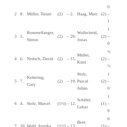
0
2
8.
Müller, Tizian
(2)
–
2.
Haag, Marc
(2)
–
1
1
Rommelfanger,
Wollscheid,
3
5.
(2)
–
20.
(2)
–
Simon
Jonas
0
½
Müller,
4
6.
Neitsch, David
(2)
–
15.
(2)
–
Kimi
½
Stolz,
1
Kettering,
5
7.
(2)
–
19.
Pascal
(2)
–
Gary
Julian
0
1
Schäfer,
6
4.
Stolz, Marcel
(1½)
–
12.
(1)
–
Lukas
0
0
Beer,
7
10.
Wahl, Annika
(1½)
–
13.
(1)
–