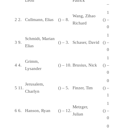
Leon
Patrick
–
1
Wang, Zihao
2
2.
Cullmann, Elias
()
–
8.
()
–
Richard
0
1
Schmidt, Marian
3
9.
()
–
3.
Schaser, David
()
–
Elias
0
1
Grimm,
4
4.
()
–
10.
Brusius, Nick
()
–
Lysander
0
0
Jerusalem,
5
11.
()
–
5.
Finzer, Tim
()
–
Charlyn
1
1
Metzger,
6
6.
Hanson, Ryan
()
–
12.
()
–
Julian
0
0