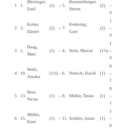
Bleisinger,
Rommelfanger,
1
1.
(2)
–
5.
(2)
–
Emil
Simon
0
1
Kolter,
Kettering,
2
3.
(2)
–
7.
(2)
–
Daniel
Gary
0
1
Haag,
3
2.
(1)
–
4.
Stolz, Marcel
(1½)
–
Marc
0
0
Wahl,
4
10.
(1½)
–
6.
Neitsch, David
(1)
–
Annika
1
0
Beer,
5
13.
(1)
–
8.
Müller, Tizian
(1)
–
Niclas
1
1
Müller,
6
15.
(1)
–
11.
Schäfer, Jonas
(1)
–
Kimi
0