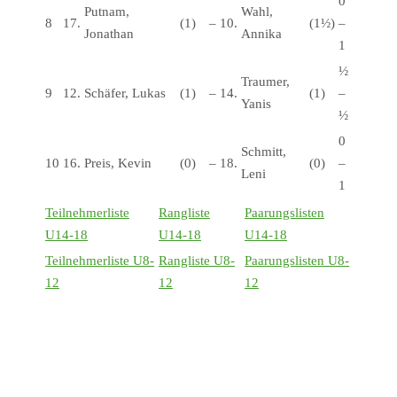
0
Putnam,
Wahl,
8
17.
(1)
–
10.
(1½)
–
Jonathan
Annika
1
½
Traumer,
9
12.
Schäfer, Lukas
(1)
–
14.
(1)
–
Yanis
½
0
Schmitt,
10
16.
Preis, Kevin
(0)
–
18.
(0)
–
Leni
1
Teilnehmerliste
Rangliste
Paarungslisten
U14-18
U14-18
U14-18
Teilnehmerliste U8-
Rangliste U8-
Paarungslisten U8-
12
12
12