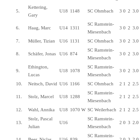
Kettering,
5.
U18
1148
SC Ohmbach
3
0
2
3.0
Gary
SC Ramstein-
6.
Haag, Marc
U14
1311
3
0
2
3.0
Miesenbach
7.
Müller, Tizian
U16
1131
SC Ohmbach
3
0
2
3.0
SC Ramstein-
8.
Schäfer, Jonas
U16
874
3
0
2
3.0
Miesenbach
Ethington,
SC Ramstein-
9.
U18
1078
3
0
2
3.0
Lucas
Miesenbach
10.
Neitsch, David
U16
1166
SC Ohmbach
2
1
2
2.5
SC Ramstein-
11.
Stolz, Marcel
U18
1288
2
1
2
2.5
Miesenbach
12.
Wahl, Annika
U18
1070
W
SC Weilerbach
2
1
2
2.5
Stolz, Pascal
SC Ramstein-
13.
U16
2
0
3
2.0
Julian
Miesenbach
SC Ramstein-
14.
Beer, Niclas
U16
839
2
0
3
2.0