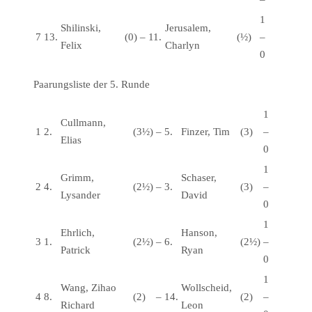
1
Shilinski,
Jerusalem,
7
13.
(0)
–
11.
(½)
–
Felix
Charlyn
0
Paarungsliste der 5. Runde
1
Cullmann,
1
2.
(3½)
–
5.
Finzer, Tim
(3)
–
Elias
0
1
Grimm,
Schaser,
2
4.
(2½)
–
3.
(3)
–
Lysander
David
0
1
Ehrlich,
Hanson,
3
1.
(2½)
–
6.
(2½)
–
Patrick
Ryan
0
1
Wang, Zihao
Wollscheid,
4
8.
(2)
–
14.
(2)
–
Richard
Leon