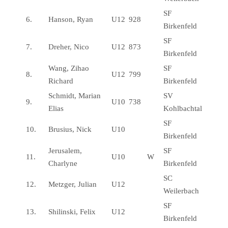
SF
6.
Hanson, Ryan
U12
928
Birkenfeld
SF
7.
Dreher, Nico
U12
873
Birkenfeld
Wang, Zihao
SF
8.
U12
799
Richard
Birkenfeld
Schmidt, Marian
SV
9.
U10
738
Elias
Kohlbachtal
SF
10.
Brusius, Nick
U10
Birkenfeld
Jerusalem,
SF
11.
U10
W
Charlyne
Birkenfeld
SC
12.
Metzger, Julian
U12
Weilerbach
SF
13.
Shilinski, Felix
U12
Birkenfeld