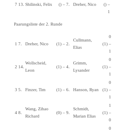
7
13.
Shilinski, Felix
()
–
7.
Dreher, Nico
()
–
1
Paarungsliste der 2. Runde
0
Cullmann,
1
7.
Dreher, Nico
(1)
–
2.
(1)
–
Elias
1
0
Wollscheid,
Grimm,
2
14.
(1)
–
4.
(1)
–
Leon
Lysander
1
0
3
5.
Finzer, Tim
(1)
–
6.
Hanson, Ryan
(1)
–
1
1
Wang, Zihao
Schmidt,
4
8.
(0)
–
9.
(1)
–
Richard
Marian Elias
0
0