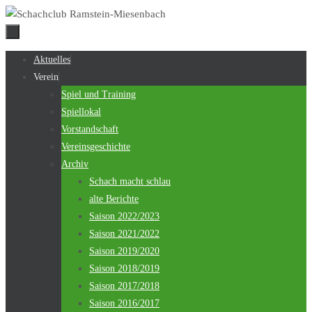
Zum
Inhalt
springen
Zum
Aktuelles
Inhalt
Verein
springen
Spiel und Training
Spiellokal
Vorstandschaft
Vereinsgeschichte
Archiv
Schach macht schlau
alte Berichte
Saison 2022/2023
Saison 2021/2022
Saison 2019/2020
Saison 2018/2019
Saison 2017/2018
Saison 2016/2017