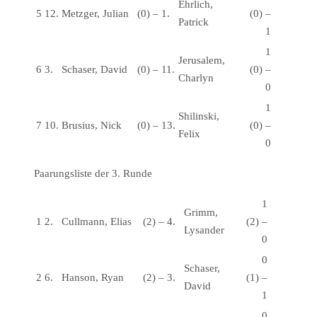
Ehrlich,
5
12.
Metzger, Julian
(0)
–
1.
(0)
–
Patrick
1
1
Jerusalem,
6
3.
Schaser, David
(0)
–
11.
(0)
–
Charlyn
0
1
Shilinski,
7
10.
Brusius, Nick
(0)
–
13.
(0)
–
Felix
0
Paarungsliste der 3. Runde
1
Grimm,
1
2.
Cullmann, Elias
(2)
–
4.
(2)
–
Lysander
0
0
Schaser,
2
6.
Hanson, Ryan
(2)
–
3.
(1)
–
David
1
0