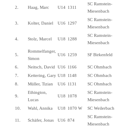
SC Ramstein-
2.
Haag, Marc
U14
1311
Miesenbach
SC Ramstein-
3.
Kolter, Daniel
U16
1297
Miesenbach
SC Ramstein-
4.
Stolz, Marcel
U18
1288
Miesenbach
Rommelfanger,
5.
U16
1259
SF Birkenfeld
Simon
6.
Neitsch, David
U16
1166
SC Ohmbach
7.
Kettering, Gary
U18
1148
SC Ohmbach
8.
Müller, Tizian
U16
1131
SC Ohmbach
Ethington,
SC Ramstein-
9.
U18
1078
Lucas
Miesenbach
10.
Wahl, Annika
U18
1070
W
SC Weilerbach
SC Ramstein-
11.
Schäfer, Jonas
U16
874
Miesenbach