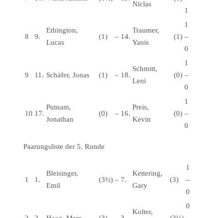
Niclas
1
1
Ethington,
Traumer,
8
9.
(1)
–
14.
(1)
–
Lucas
Yanis
0
1
Schmitt,
9
11.
Schäfer, Jonas
(1)
–
18.
(0)
–
Leni
0
1
Putnam,
Preis,
10
17.
(0)
–
16.
(0)
–
Jonathan
Kevin
0
Paarungsliste der 5. Runde
1
Bleisinger,
Kettering,
1
1.
(3½)
–
7.
(3)
–
Emil
Gary
0
0
Kolter,