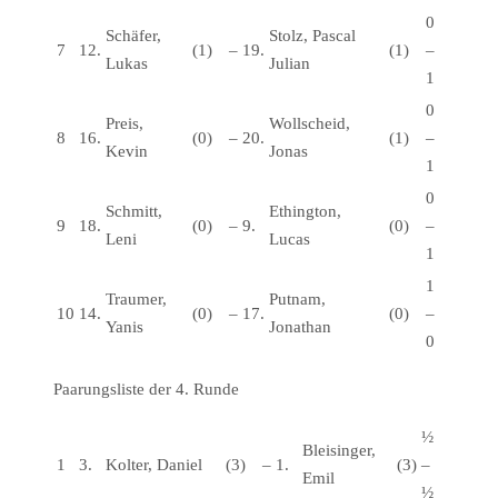
0
Schäfer,
Stolz, Pascal
7
12.
(1)
–
19.
(1)
–
Lukas
Julian
1
0
Preis,
Wollscheid,
8
16.
(0)
–
20.
(1)
–
Kevin
Jonas
1
0
Schmitt,
Ethington,
9
18.
(0)
–
9.
(0)
–
Leni
Lucas
1
1
Traumer,
Putnam,
10
14.
(0)
–
17.
(0)
–
Yanis
Jonathan
0
Paarungsliste der 4. Runde
½
Bleisinger,
1
3.
Kolter, Daniel
(3)
–
1.
(3)
–
Emil
½