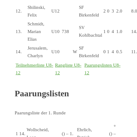
Shilinski,
SF
12.
U12
2
0
3
2.0
8.
Felix
Birkenfeld
Schmidt,
SV
13.
Marian
U10
738
1
0
4
1.0
14
Kohlbachtal
Elias
Jerusalem,
SF
14.
U10
W
0
1
4
0.5
11
Charlyn
Birkenfeld
Teilnehmerliste U8-
Rangliste U8-
Paarungslisten U8-
12
12
12
Paarungslisten
Paarungsliste der 1. Runde
+
Wollscheid,
Ehrlich,
1
14.
()
–
1.
()
–