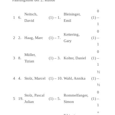
Paarungsliste der 2. Runde
0
Neitsch,
Bleisinger,
1
6.
(1)
–
1.
(1)
–
David
Emil
1
0
Kettering,
2
2.
Haag, Marc
(1)
–
7.
(1)
–
Gary
1
0
Müller,
3
8.
(1)
–
3.
Kolter, Daniel
(1)
–
Tizian
1
½
4
4.
Stolz, Marcel
(1)
–
10.
Wahl, Annika
(1)
–
½
0
Stolz, Pascal
Rommelfanger,
5
19.
(1)
–
5.
(1)
–
Julian
Simon
1
+