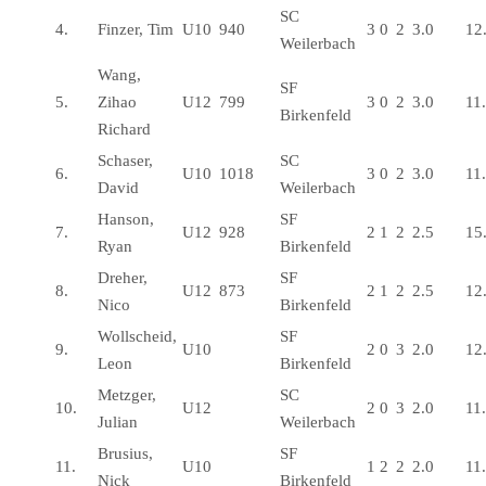
SC
4.
Finzer, Tim
U10
940
3
0
2
3.0
12
Weilerbach
Wang,
SF
5.
Zihao
U12
799
3
0
2
3.0
11
Birkenfeld
Richard
Schaser,
SC
6.
U10
1018
3
0
2
3.0
11
David
Weilerbach
Hanson,
SF
7.
U12
928
2
1
2
2.5
15
Ryan
Birkenfeld
Dreher,
SF
8.
U12
873
2
1
2
2.5
12
Nico
Birkenfeld
Wollscheid,
SF
9.
U10
2
0
3
2.0
12
Leon
Birkenfeld
Metzger,
SC
10.
U12
2
0
3
2.0
11
Julian
Weilerbach
Brusius,
SF
11.
U10
1
2
2
2.0
11
Nick
Birkenfeld