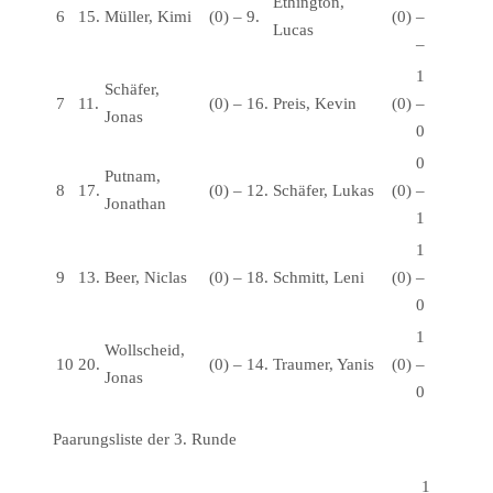
Ethington,
6
15.
Müller, Kimi
(0)
–
9.
(0)
–
Lucas
–
1
Schäfer,
7
11.
(0)
–
16.
Preis, Kevin
(0)
–
Jonas
0
0
Putnam,
8
17.
(0)
–
12.
Schäfer, Lukas
(0)
–
Jonathan
1
1
9
13.
Beer, Niclas
(0)
–
18.
Schmitt, Leni
(0)
–
0
1
Wollscheid,
10
20.
(0)
–
14.
Traumer, Yanis
(0)
–
Jonas
0
Paarungsliste der 3. Runde
1