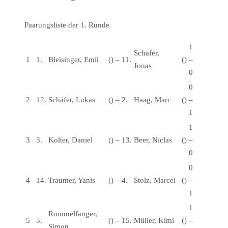
Paarungsliste der 1. Runde
1
Schäfer,
1
1.
Bleisinger, Emil
()
–
11.
()
–
Jonas
0
0
2
12.
Schäfer, Lukas
()
–
2.
Haag, Marc
()
–
1
1
3
3.
Kolter, Daniel
()
–
13.
Beer, Niclas
()
–
0
0
4
14.
Traumer, Yanis
()
–
4.
Stolz, Marcel
()
–
1
1
Rommelfanger,
5
5.
()
–
15.
Müller, Kimi
()
–
Simon