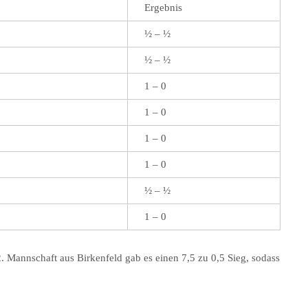
Ergebnis
½ – ½
½ – ½
1 – 0
1 – 0
1 – 0
1 – 0
½ – ½
1 – 0
 Mannschaft aus Birkenfeld gab es einen 7,5 zu 0,5 Sieg, sodass