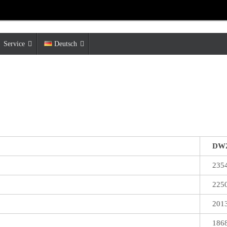
Service
Deutsch
DW
235
225
201
186