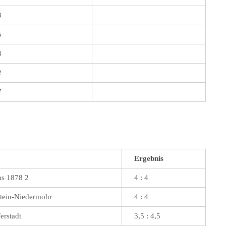
3
5
3
2
7
Ergebnis
s 1878 2
4 : 4
tein-Niedermohr
4 : 4
erstadt
3,5 : 4,5