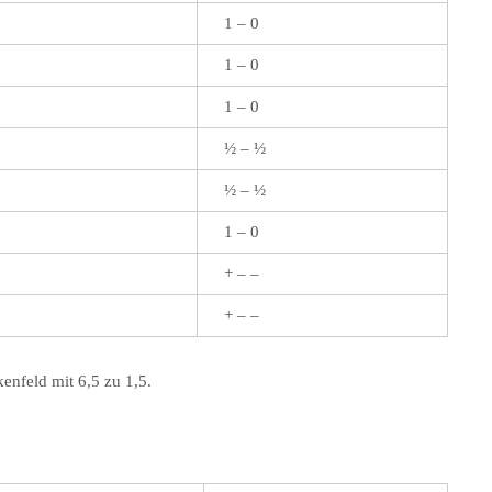
1 – 0
1 – 0
1 – 0
½ – ½
½ – ½
1 – 0
+ – –
+ – –
enfeld mit 6,5 zu 1,5.