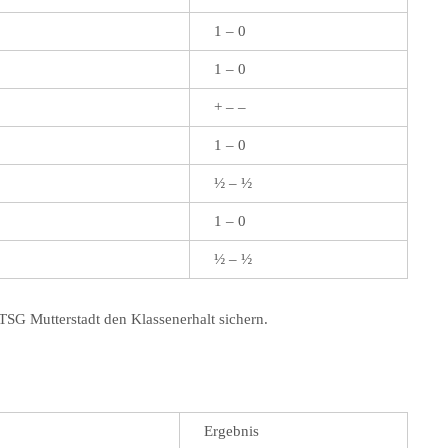
1 – 0
1 – 0
+ – –
1 – 0
½ – ½
1 – 0
½ – ½
TSG Mutterstadt den Klassenerhalt sichern.
Ergebnis