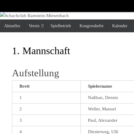
Zum
Inhalt
springen
Zum
Aktuelles
Verein
Spielbetrieb
Kongresshefte
Kalender
Inhalt
springen
1. Mannschaft
Aufstellung
Brett
Spielername
1
Naßhan, Dennis
2
Weller, Manuel
3
Paul, Alexander
4
Diesterweg, Ulli