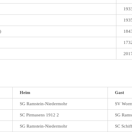
193
193
)
184
173
201
Heim
Gast
SG Ramstein-Niedermohr
SV Worm
SC Pirmasens 1912 2
SG Rams
SG Ramstein-Niedermohr
SC Schiff