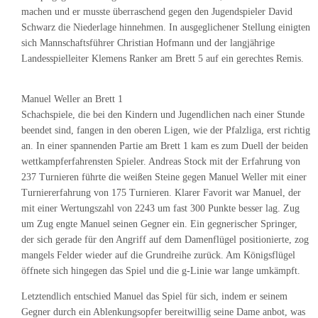
machen und er musste überraschend gegen den Jugendspieler David
Schwarz die Niederlage hinnehmen. In ausgeglichener Stellung einigten
sich Mannschaftsführer Christian Hofmann und der langjährige
Landesspielleiter Klemens Ranker am Brett 5 auf ein gerechtes Remis.
Manuel Weller an Brett 1
Schachspiele, die bei den Kindern und Jugendlichen nach einer Stunde
beendet sind, fangen in den oberen Ligen, wie der Pfalzliga, erst richtig
an. In einer spannenden Partie am Brett 1 kam es zum Duell der beiden
wettkampferfahrensten Spieler. Andreas Stock mit der Erfahrung von
237 Turnieren führte die weißen Steine gegen Manuel Weller mit einer
Turniererfahrung von 175 Turnieren. Klarer Favorit war Manuel, der
mit einer Wertungszahl von 2243 um fast 300 Punkte besser lag. Zug
um Zug engte Manuel seinen Gegner ein. Ein gegnerischer Springer,
der sich gerade für den Angriff auf dem Damenflügel positionierte, zog
mangels Felder wieder auf die Grundreihe zurück. Am Königsflügel
öffnete sich hingegen das Spiel und die g-Linie war lange umkämpft.
Letztendlich entschied Manuel das Spiel für sich, indem er seinem
Gegner durch ein Ablenkungsopfer bereitwillig seine Dame anbot, was