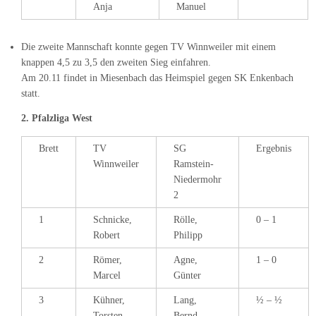
Anja
Manuel
Die zweite Mannschaft konnte gegen TV Winnweiler mit einem
knappen 4,5 zu 3,5 den zweiten Sieg einfahren.
Am 20.11 findet in Miesenbach das Heimspiel gegen SK Enkenbach
statt.
2. Pfalzliga West
Brett
TV
SG
Ergebnis
Winnweiler
Ramstein-
Niedermohr
2
1
Schnicke,
Rölle,
0 – 1
Robert
Philipp
2
Römer,
Agne,
1 – 0
Marcel
Günter
3
Kühner,
Lang,
½ – ½
Torsten
Bernd