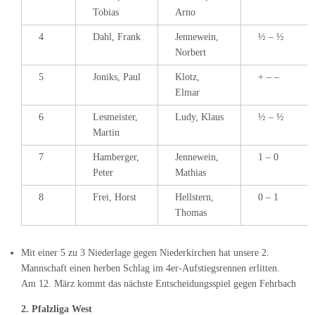
Tobias
Arno
4
Dahl, Frank
Jennewein,
½ – ½
Norbert
5
Joniks, Paul
Klotz,
+ – –
Elmar
6
Lesmeister,
Ludy, Klaus
½ – ½
Martin
7
Hamberger,
Jennewein,
1 – 0
Peter
Mathias
8
Frei, Horst
Hellstern,
0 – 1
Thomas
Mit einer 5 zu 3 Niederlage gegen Niederkirchen hat unsere 2.
Mannschaft einen herben Schlag im 4er-Aufstiegsrennen erlitten.
Am 12. März kommt das nächste Entscheidungsspiel gegen Fehrbach
2. Pfalzliga West