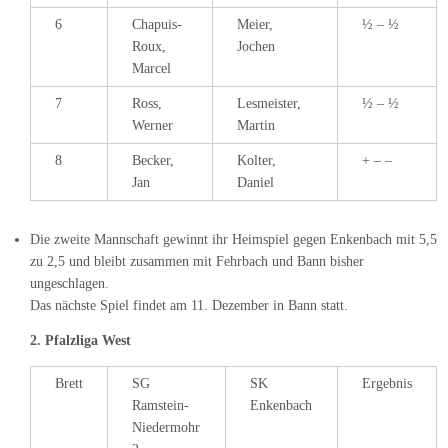
6
Chapuis-
Meier,
½ – ½
Roux,
Jochen
Marcel
7
Ross,
Lesmeister,
½ – ½
Werner
Martin
8
Becker,
Kolter,
+ – –
Jan
Daniel
Die zweite Mannschaft gewinnt ihr Heimspiel gegen Enkenbach mit 5,5
zu 2,5 und bleibt zusammen mit Fehrbach und Bann bisher
ungeschlagen.
Das nächste Spiel findet am 11. Dezember in Bann statt.
2. Pfalzliga West
Brett
SG
SK
Ergebnis
Ramstein-
Enkenbach
Niedermohr