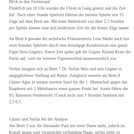
Blick in den Turniersaal
Pünktlich um 10 Uhr wurden die Uhren in Gang gesetzt und die Zeit
lief. Nach einer Stunde Spielzeit führten die meisten Spieler erst 15
Züge auf dem Brett aus. Mit einer Bedenkzeit von über 2,5 Stunden
pro Spieler konnte man sich beiderseits Zeit für die besten Züge lassen.
An Brett 6 gewann die sechsfache Pfalzmeisterin Lena Mader nach fast
zwei Stunden Spielzeit durch eine dreizügige Kombination eine ganze
Figur ihres Gegners. Kurze Zeit später gab ihr Gegner Roland Kratz die
Partie auf, weil ein weiterer Figurenverlust unausweichlich war.
Vorher einigten sich an Brett 7 Dr. Stefan Weis und sein Gegner in
ausgeglichener Stellung auf Remis. Zeitgleich steuerte am Brett 8
Günter Agne in seinem zweiten Spiel für die 1. Mannschaft gegen Jan
Raaphorst mit 2 Mehrbauern einen ganzen Punkt bei. Somit führte die
SG Ramstein-Niedermohr II nach nicht mal 3 Stunden Spielzeit mit
2,5:0,5.
Günter und Stefan bei der Analyse
Am Brett 3 war für Alexander Paul mit einer Dame mehr, jedoch im
Kampf gegen weit vorgerückte verbundene Bauer, nichts mehr zu