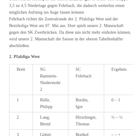
3,5 zu 4,5 Niederlage gegen Fehrbach, die dadurch weiterhin einen
möglichen Aufstieg ins Auge fassen können.
Fehrbach richtet die Zentralrunde der 2. Pfalzliga West und der
Bezirksliga West am 07. Mai aus. Dort spielt unsere 2. Mannschaft
gegen den SK Zweibrücken. Da diese uns nicht mehr einholen können,
wird unsere 2. Mannschaft die Saison in der oberen Tabellenhälfte
abschließen.
2. Pfalzliga West
Brett
SG
SC
Ergebnis
Ramstein-
Fehrbach
Niedermohr
2
1
Rölle,
Bordin,
0 – 1
Philipp
Igor
2
Lang,
Hirschinger,
½ – ½
Bernd
Thomas
3
Göttel,
Breihof,
– – +