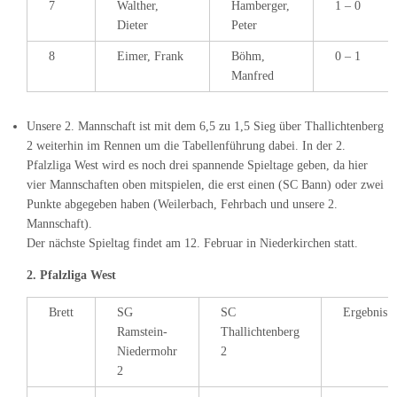
7
Walther,
Hamberger,
1 – 0
Dieter
Peter
8
Eimer, Frank
Böhm,
0 – 1
Manfred
Unsere 2. Mannschaft ist mit dem 6,5 zu 1,5 Sieg über Thallichtenberg
2 weiterhin im Rennen um die Tabellenführung dabei. In der 2.
Pfalzliga West wird es noch drei spannende Spieltage geben, da hier
vier Mannschaften oben mitspielen, die erst einen (SC Bann) oder zwei
Punkte abgegeben haben (Weilerbach, Fehrbach und unsere 2.
Mannschaft).
Der nächste Spieltag findet am 12. Februar in Niederkirchen statt.
2. Pfalzliga West
Brett
SG
SC
Ergebnis
Ramstein-
Thallichtenberg
Niedermohr
2
2