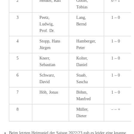
2
Henkel, Ralf
Göttel,
0 – 1
Tobias
3
Peetz,
Lang,
1 – 0
Ludwig,
Bernd
Prof. Dr.
4
Stopp, Hans
Hamberger,
1 – 0
Jürgen
Peter
5
Knerr,
Kolter,
1 – 0
Sebastian
Daniel
6
Schwarz,
Staab,
1 – 0
David
Sascha
7
Höh, Jonas
Böhm,
1 – 0
Manfred
8
Müller,
– – +
Dieter
Beim letzten Heimspiel der Saison 2022/23 gab es leider eine knappe