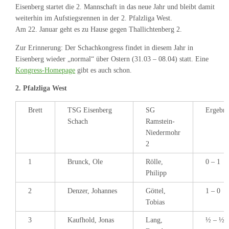
Eisenberg startet die 2. Mannschaft in das neue Jahr und bleibt damit
weiterhin im Aufstiegsrennen in der 2. Pfalzliga West.
Am 22. Januar geht es zu Hause gegen Thallichtenberg 2.
Zur Erinnerung: Der Schachkongress findet in diesem Jahr in
Eisenberg wieder „normal“ über Ostern (31.03 – 08.04) statt. Eine
Kongress-Homepage
gibt es auch schon.
2. Pfalzliga West
Brett
TSG Eisenberg
SG
Ergebni
Schach
Ramstein-
Niedermohr
2
1
Brunck, Ole
Rölle,
0 – 1
Philipp
2
Denzer, Johannes
Göttel,
1 – 0
Tobias
3
Kaufhold, Jonas
Lang,
½ – ½