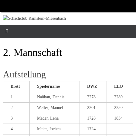
Zum
Inhalt
springen
2. Mannschaft
Aufstellung
Brett
Spielername
DWZ
ELO
1
Naßhan, Dennis
2278
2289
2
Weller, Manuel
2201
2230
3
Mader, Lena
1728
1834
4
Meier, Jochen
1724