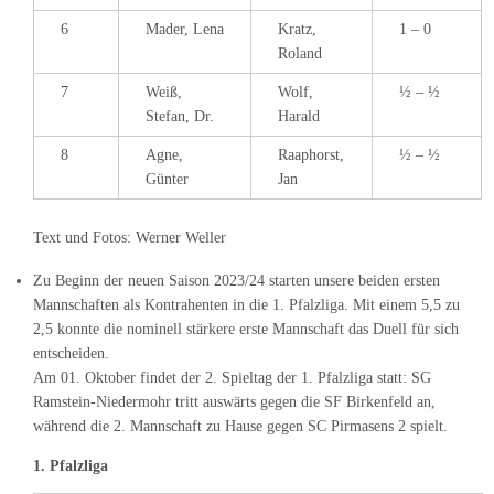
6
Mader, Lena
Kratz,
1 – 0
Roland
7
Weiß,
Wolf,
½ – ½
Stefan, Dr.
Harald
8
Agne,
Raaphorst,
½ – ½
Günter
Jan
Text und Fotos: Werner Weller
Zu Beginn der neuen Saison 2023/24 starten unsere beiden ersten
Mannschaften als Kontrahenten in die 1. Pfalzliga. Mit einem 5,5 zu
2,5 konnte die nominell stärkere erste Mannschaft das Duell für sich
entscheiden.
Am 01. Oktober findet der 2. Spieltag der 1. Pfalzliga statt: SG
Ramstein-Niedermohr tritt auswärts gegen die SF Birkenfeld an,
während die 2. Mannschaft zu Hause gegen SC Pirmasens 2 spielt.
1. Pfalzliga