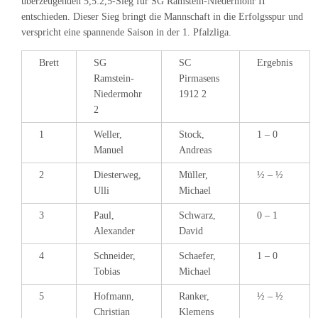
überzeugenden 5,5:2,5-Sieg für SG Ramstein-Niedermohr II
entschieden. Dieser Sieg bringt die Mannschaft in die Erfolgsspur und
verspricht eine spannende Saison in der 1. Pfalzliga.
Brett
SG
SC
Ergebnis
Ramstein-
Pirmasens
Niedermohr
1912 2
2
1
Weller,
Stock,
1 – 0
Manuel
Andreas
2
Diesterweg,
Müller,
½ – ½
Ulli
Michael
3
Paul,
Schwarz,
0 – 1
Alexander
David
4
Schneider,
Schaefer,
1 – 0
Tobias
Michael
5
Hofmann,
Ranker,
½ – ½
Christian
Klemens