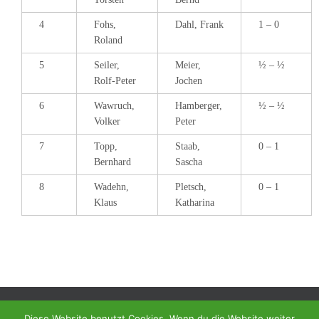
4
Fohs,
Dahl, Frank
1 – 0
Roland
5
Seiler,
Meier,
½ – ½
Rolf-Peter
Jochen
6
Wawruch,
Hamberger,
½ – ½
Volker
Peter
7
Topp,
Staab,
0 – 1
Bernhard
Sascha
8
Wadehn,
Pletsch,
0 – 1
Klaus
Katharina
Diese Website benutzt Cookies. Wenn du die Website weiter