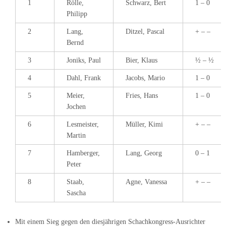
1
Rölle,
Schwarz, Bert
1 – 0
Philipp
2
Lang,
Ditzel, Pascal
+ – –
Bernd
3
Joniks, Paul
Bier, Klaus
½ – ½
4
Dahl, Frank
Jacobs, Mario
1 – 0
5
Meier,
Fries, Hans
1 – 0
Jochen
6
Lesmeister,
Müller, Kimi
+ – –
Martin
7
Hamberger,
Lang, Georg
0 – 1
Peter
8
Staab,
Agne, Vanessa
+ – –
Sascha
Mit einem Sieg gegen den diesjährigen Schachkongress-Ausrichter