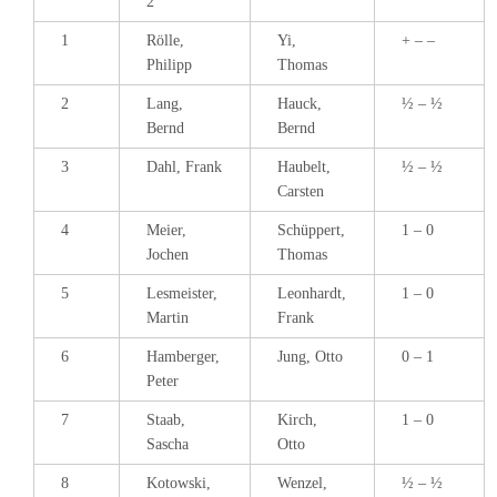
2
1
Rölle,
Yi,
+ – –
Philipp
Thomas
2
Lang,
Hauck,
½ – ½
Bernd
Bernd
3
Dahl, Frank
Haubelt,
½ – ½
Carsten
4
Meier,
Schüppert,
1 – 0
Jochen
Thomas
5
Lesmeister,
Leonhardt,
1 – 0
Martin
Frank
6
Hamberger,
Jung, Otto
0 – 1
Peter
7
Staab,
Kirch,
1 – 0
Sascha
Otto
8
Kotowski,
Wenzel,
½ – ½