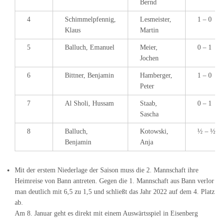
Bernd
4
Schimmelpfennig,
Lesmeister,
1 – 0
Klaus
Martin
5
Balluch, Emanuel
Meier,
0 – 1
Jochen
6
Bittner, Benjamin
Hamberger,
1 – 0
Peter
7
Al Sholi, Hussam
Staab,
0 – 1
Sascha
8
Balluch,
Kotowski,
½ – ½
Benjamin
Anja
Mit der erstem Niederlage der Saison muss die 2. Mannschaft ihre
Heimreise von Bann antreten. Gegen die 1. Mannschaft aus Bann verlor
man deutlich mit 6,5 zu 1,5 und schließt das Jahr 2022 auf dem 4. Platz
ab.
Am 8. Januar geht es direkt mit einem Auswärtsspiel in Eisenberg