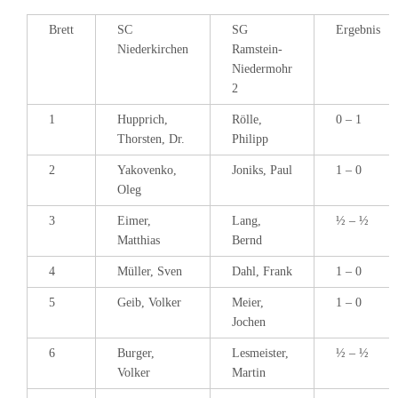
Brett
SC
SG
Ergebnis
Niederkirchen
Ramstein-
Niedermohr
2
1
Hupprich,
Rölle,
0 – 1
Thorsten, Dr.
Philipp
2
Yakovenko,
Joniks, Paul
1 – 0
Oleg
3
Eimer,
Lang,
½ – ½
Matthias
Bernd
4
Müller, Sven
Dahl, Frank
1 – 0
5
Geib, Volker
Meier,
1 – 0
Jochen
6
Burger,
Lesmeister,
½ – ½
Volker
Martin