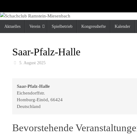
Zum
Inhalt
springen
Zum
Aktuelles
Verein
Spielbetrieb
Kongresshefte
Kalender
Inhalt
springen
Saar-Pfalz-Halle
5. August 2025
Saar-Pfalz-Halle
Eichendorffstr.
Homburg-Einöd
,
66424
Deutschland
Bevorstehende Veranstaltung