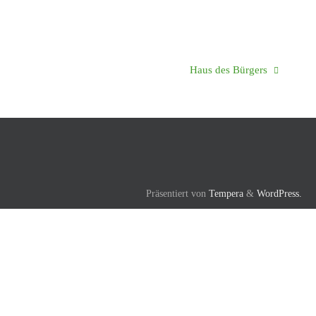
Haus des Bürgers
Präsentiert von
Tempera
&
WordPress.