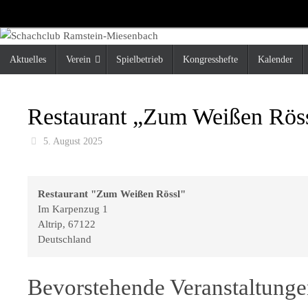
Zum
Inhalt
springen
Zum
Aktuelles
Verein
Spielbetrieb
Kongresshefte
Kalender
Inhalt
springen
Restaurant „Zum Weißen Rös
5. August 2025
Restaurant "Zum Weißen Rössl"
Im Karpenzug 1
Altrip
,
67122
Deutschland
Bevorstehende Veranstaltung