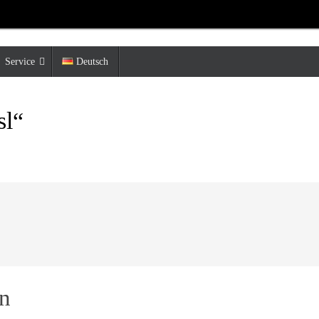
Service
Deutsch
sl“
en