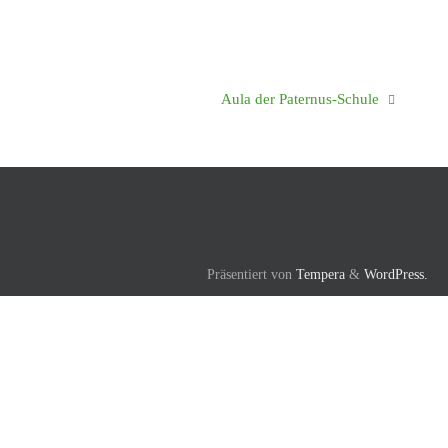
Aula der Paternus-Schule
Präsentiert von
Tempera
&
WordPress.