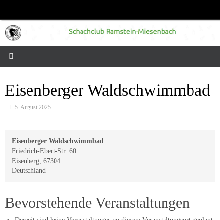
Zum
Inhalt
springen
Eisenberger Waldschwimmbad
5. August 2025
Eisenberger Waldschwimmbad
Friedrich-Ebert-Str. 60
Eisenberg
,
67304
Deutschland
Bevorstehende Veranstaltungen
Derzeit sind keine Veranstaltungen an diesem Veranstaltungsort geplant.