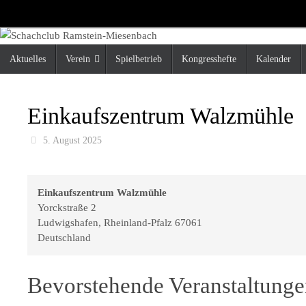
Zum
Inhalt
springen
Zum
Aktuelles
Verein
Spielbetrieb
Kongresshefte
Kalender
Inhalt
springen
Einkaufszentrum Walzmühle
5. August 2025
Einkaufszentrum Walzmühle
Yorckstraße 2
Ludwigshafen
,
Rheinland-Pfalz
67061
Deutschland
Bevorstehende Veranstaltung