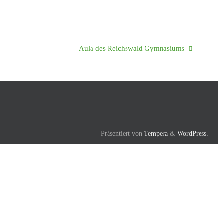
Aula des Reichswald Gymnasiums
Präsentiert von
Tempera
&
WordPress.