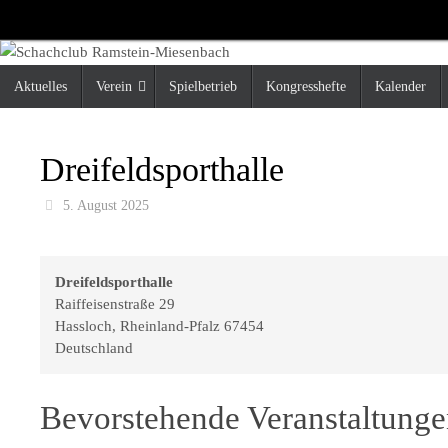
Zum
Inhalt
springen
Zum
Aktuelles
Verein
Spielbetrieb
Kongresshefte
Kalender
Inhalt
springen
Dreifeldsporthalle
5. August 2025
Dreifeldsporthalle
Raiffeisenstraße 29
Hassloch
,
Rheinland-Pfalz
67454
Deutschland
Bevorstehende Veranstaltung