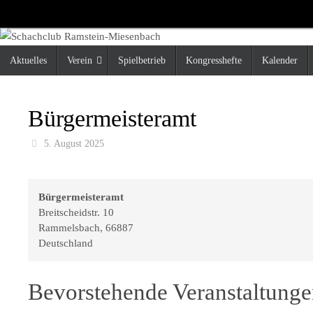
Zum
Inhalt
springen
Zum
Aktuelles
Verein
Spielbetrieb
Kongresshefte
Kalender
Inhalt
springen
Bürgermeisteramt
5. August 2025
Bürgermeisteramt
Breitscheidstr. 10
Rammelsbach
,
66887
Deutschland
Bevorstehende Veranstaltung