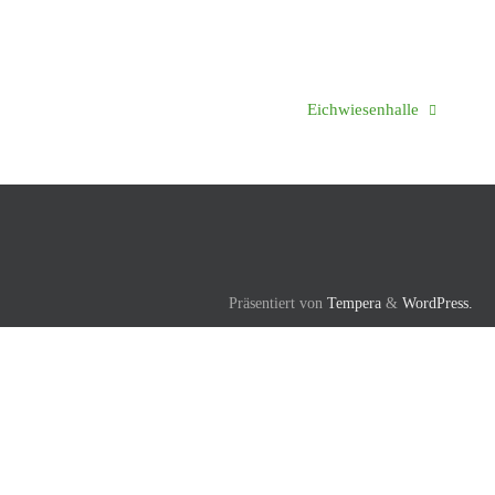
Eichwiesenhalle
Präsentiert von
Tempera
&
WordPress.