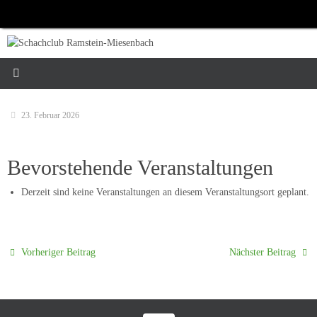
Zum
Inhalt
springen
23. Februar 2026
Bevorstehende Veranstaltungen
Derzeit sind keine Veranstaltungen an diesem Veranstaltungsort geplant.
Vorheriger Beitrag
Nächster Beitrag