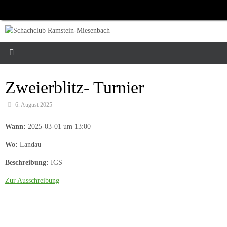
Zum
Inhalt
springen
Zweierblitz- Turnier
6. August 2025
Wann:
2025-03-01 um 13:00
Wo:
Landau
Beschreibung:
IGS
Zur Ausschreibung