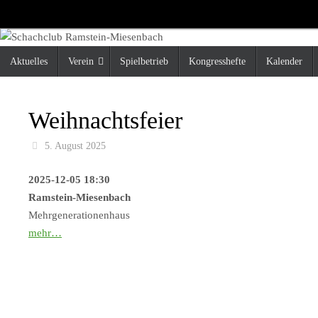
Zum
Inhalt
springen
Zum
Aktuelles
Verein
Spielbetrieb
Kongresshefte
Kalender
Inhalt
springen
Weihnachtsfeier
5. August 2025
2025-12-05 18:30
Ramstein-Miesenbach
Mehrgenerationenhaus
mehr…