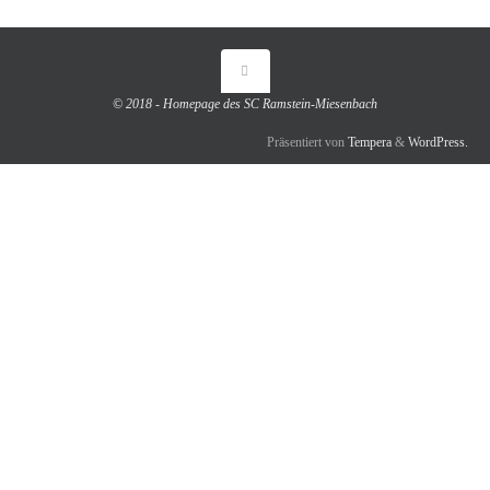
© 2018 - Homepage des SC Ramstein-Miesenbach
Präsentiert von
Tempera
&
WordPress.