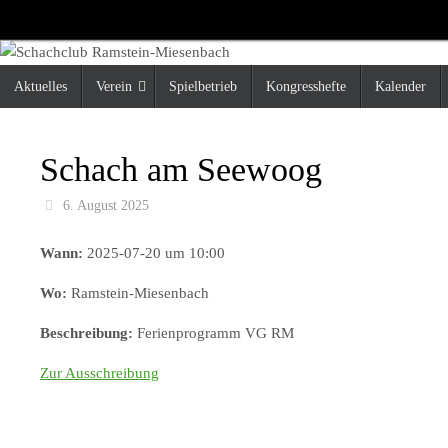
Zum
Inhalt
springen
Zum
Aktuelles
Verein
Spielbetrieb
Kongresshefte
Kalender
Inhalt
springen
Schach am Seewoog
6. August 2025
Wann:
2025-07-20 um 10:00
Wo:
Ramstein-Miesenbach
Beschreibung:
Ferienprogramm VG RM
Zur Ausschreibung