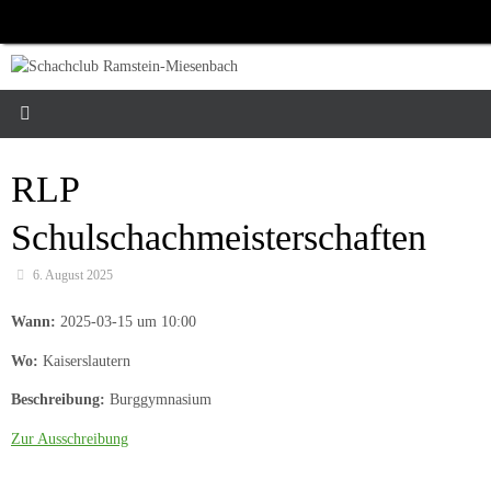
Zum
Inhalt
springen
RLP
Schulschachmeisterschaften
6. August 2025
Wann:
2025-03-15 um 10:00
Wo:
Kaiserslautern
Beschreibung:
Burggymnasium
Zur Ausschreibung