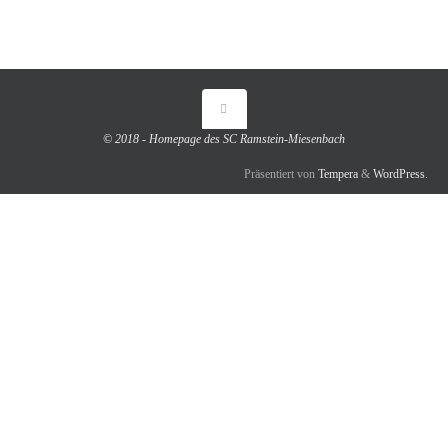
© 2018 - Homepage des SC Ramstein-Miesenbach
Präsentiert von
Tempera
&
WordPress.