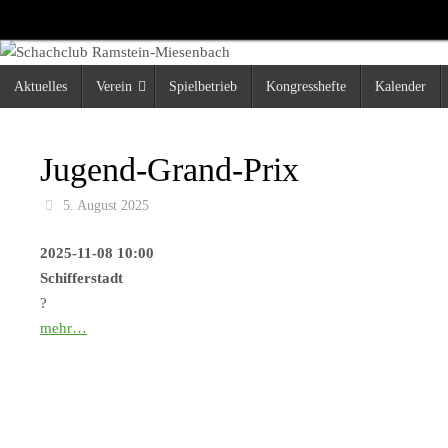
Zum
Inhalt
springen
Zum
Aktuelles
Verein
Spielbetrieb
Kongresshefte
Kalender
Inhalt
springen
Jugend-Grand-Prix
5. August 2025
2025-11-08 10:00
Schifferstadt
?
mehr…