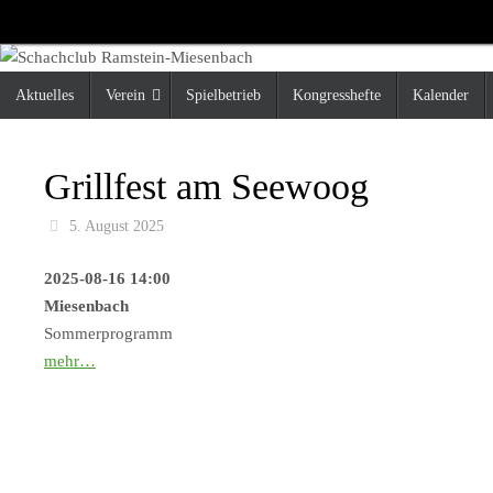
Zum
Inhalt
springen
Zum
Aktuelles
Verein
Spielbetrieb
Kongresshefte
Kalender
Inhalt
springen
Grillfest am Seewoog
5. August 2025
2025-08-16 14:00
Miesenbach
Sommerprogramm
mehr…